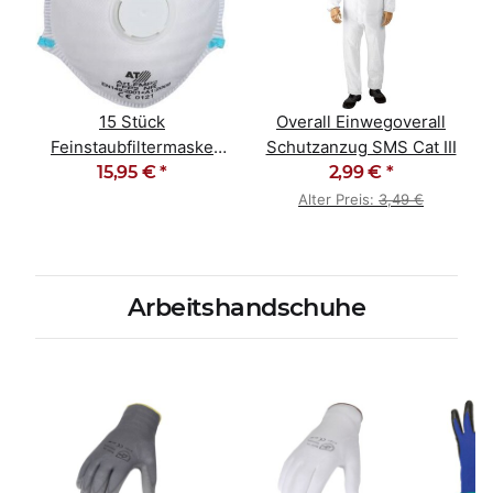
15 Stück
Overall Einwegoverall
Feinstaubfiltermaske
Schutzanzug SMS Cat III
Staubmaske FFP2 NR D
15,95 €
*
2,99 €
*
Alter Preis:
3,49 €
Arbeitshandschuhe