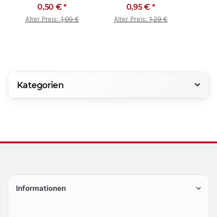
einseitig PVC
0,50 €
*
Gummihandschuhe
0,95 €
*
Stof
genoppt
Putzhandschuhe
Alter Preis:
1,00 €
Alter Preis:
1,29 €
Kategorien
Informationen