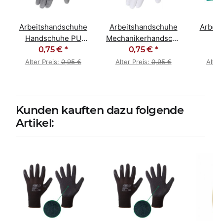
uhe
Arbeitshandschuhe
Arbeitshandschuhe
Arbei
Handschuhe PU
Mechanikerhandschuhe
beschichtet grau
0,75 €
*
0,75 €
PU weiß
*
Nitri
bla
Alter Preis:
0,95 €
Alter Preis:
0,95 €
Alte
P
Kunden kauften dazu folgende
Artikel: