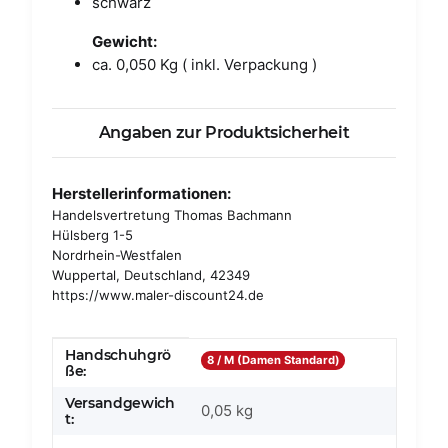
schwarz
Gewicht:
ca. 0,050 Kg ( inkl. Verpackung )
Angaben zur Produktsicherheit
Herstellerinformationen:
Handelsvertretung Thomas Bachmann
Hülsberg 1-5
Nordrhein-Westfalen
Wuppertal, Deutschland, 42349
https://www.maler-discount24.de
Handschuhgrö
Produkteigenschaft
Wert
8 / M (Damen Standard)
ße:
Versandgewich
0,05 kg
t: