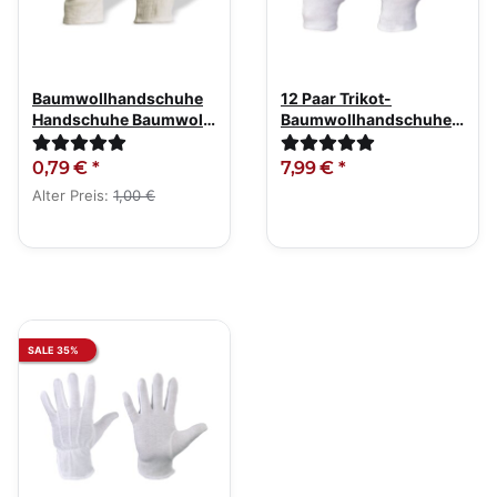
Baumwollhandschuhe
12 Paar Trikot-
Handschuhe Baumwolle
Baumwollhandschuhe
Jersey rohweiß
weiß leichte Qualität
0,79 €
*
7,99 €
*
Alter Preis:
1,00 €
SALE 35%