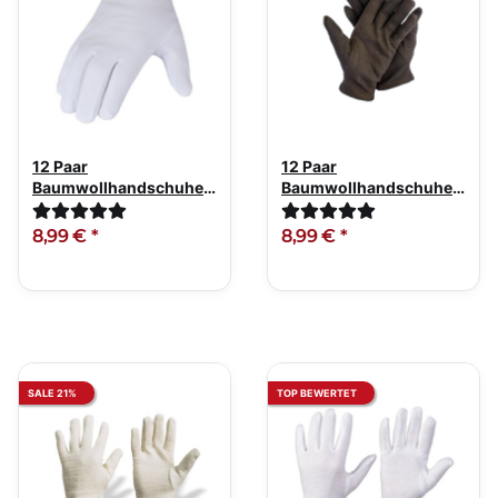
12 Paar
12 Paar
Baumwollhandschuhe
Baumwollhandschuhe
weiß - Premium Qualität
Stoffhandschuhe
schwarz
8,99 €
*
8,99 €
*
SALE 21%
TOP BEWERTET