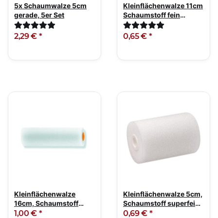
5x Schaumwalze 5cm
Kleinflächenwalze 11cm
gerade, 5er Set
Schaumstoff fein
gerade
2,29 €
*
0,65 €
*
Kleinflächenwalze
Kleinflächenwalze 5cm,
16cm, Schaumstoff
Schaumstoff superfein
superfein gerade
gerade
1,00 €
*
0,69 €
*