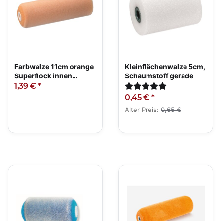
Farbwalze 11cm orange
Kleinflächenwalze 5cm,
Superflock innen
Schaumstoff gerade
abgerundet
1,39 €
*
0,45 €
*
Alter Preis:
0,65 €