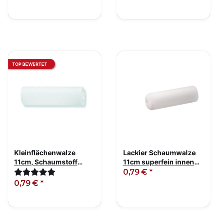
TOP BEWERTET
Kleinflächenwalze
Lackier Schaumwalze
11cm, Schaumstoff
11cm superfein innen
superfein gerade
abgerundet
0,79 €
*
0,79 €
*