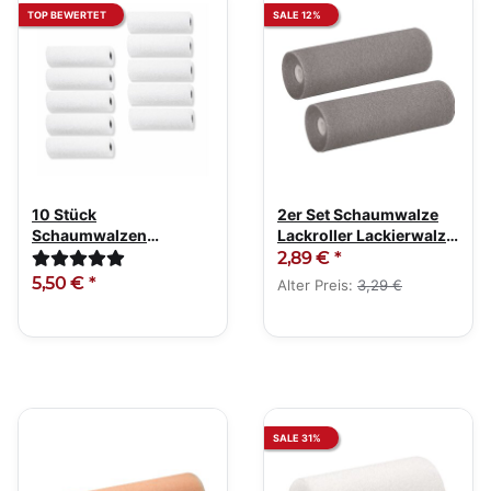
TOP BEWERTET
SALE 12%
10 Stück
2er Set Schaumwalze
Schaumwalzen
Lackroller Lackierwalze
Lackierwalzen 11cm fein
konkav 11cm
2,89 €
*
gerade
5,50 €
*
Alter Preis:
3,29 €
SALE 31%