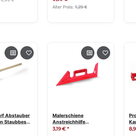
Alter Preis:
1,29 €
rf Abstauber
Malerschiene
Pr
en Staubbesen
Anstreichhilfe
Ka
Anstreichschiene
ha
3,19 €
*
8,
Kunststoff