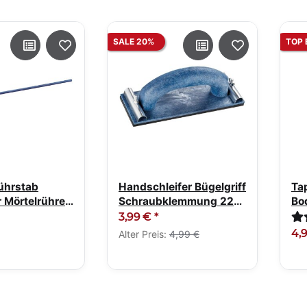
SALE 20%
TOP 
ührstab
Handschleifer Bügelgriff
Ta
 Mörtelrührer
Schraubklemmung 228
Bo
 600mm
x 82mm
Fa
3,99 €
*
bre
4,
Alter Preis:
4,99 €