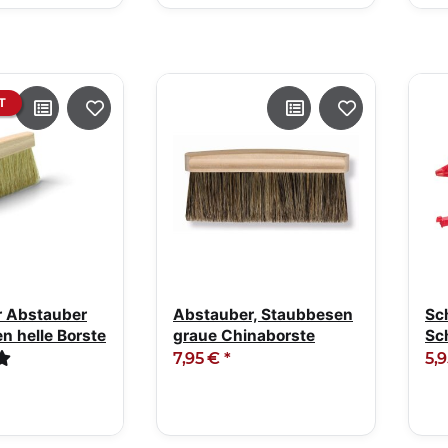
T
er Abstauber
Abstauber, Staubbesen
Sc
n helle Borste
graue Chinaborste
Sc
mit
7,95 €
*
5,