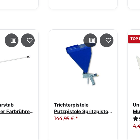
TOP 
hrstab
Trichterpistole
Un
er Farbrührer
Putzpistole Spritzpistole
Mu
inkt
mit Trichter
Ros
144,95 €
*
4,