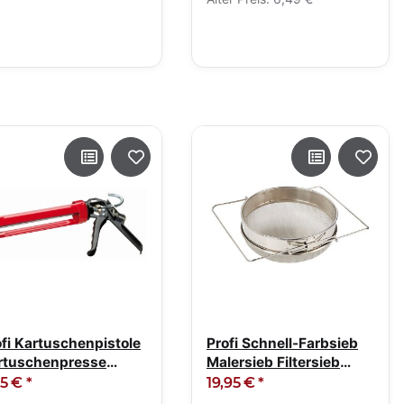
ofi Kartuschenpistole
Profi Schnell-Farbsieb
rtuschenpresse
Malersieb Filtersieb
lboffen
rostfrei
95 €
*
19,95 €
*