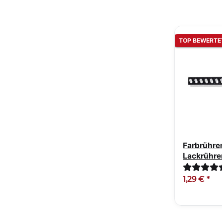
TOP BEWERTE
Farbrühre
Lackrühre
43cm sch
1,29 €
*