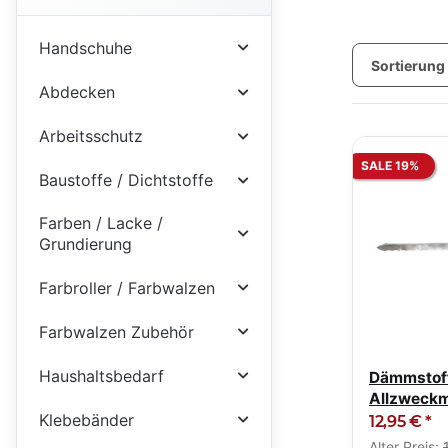
Handschuhe
Sortierung
Abdecken
Arbeitsschutz
SALE 19%
Baustoffe / Dichtstoffe
Farben / Lacke /
Grundierung
Farbroller / Farbwalzen
Farbwalzen Zubehör
Haushaltsbedarf
Dämmstof
Allzweck
Klebebänder
Styropors
12,95 €
*
Softgriff
Alter Preis: