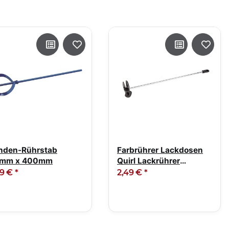
nden-Rührstab
Farbrührer Lackdosen
mm x 400mm
Quirl Lackrührer
Kunststoff 36cm
99 €
*
2,49 €
*