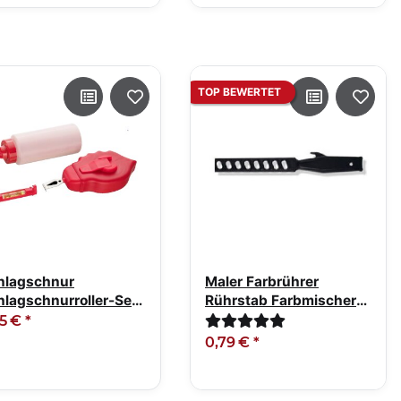
TOP BEWERTET
hlagschnur
Maler Farbrührer
hlagschnurroller-Set
Rührstab Farbmischer
 Pulver 3-teilig
28cm Kunststoff
95 €
*
0,79 €
*