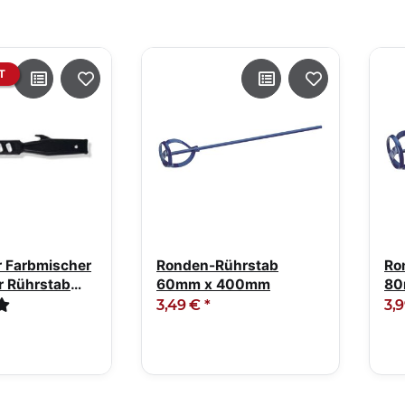
T
r Farbmischer
Ronden-Rührstab
Ro
r Rührstab
60mm x 400mm
80
warz
3,49 €
*
3,