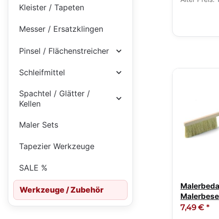
Kleister / Tapeten
Messer / Ersatzklingen
Pinsel / Flächenstreicher
Schleifmittel
Spachtel / Glätter /
Kellen
Maler Sets
Tapezier Werkzeuge
SALE %
Malerbeda
Werkzeuge / Zubehör
Malerbes
mit Stiel
7,49 €
*