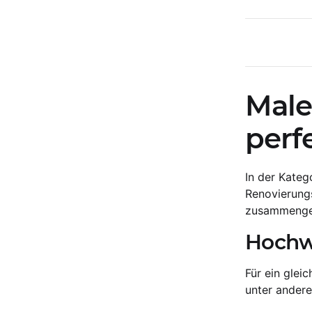
Male
perf
In der Kateg
Renovierungs
zusammengest
Hochwe
Für ein glei
unter ander