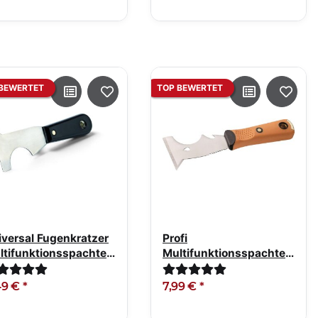
BEWERTET
TOP BEWERTET
iversal Fugenkratzer
Profi
ltifunktionsspachtel
Multifunktionsspachtel
tfrei
75mm, Edelstahl rostfrei
49 €
*
7,99 €
*