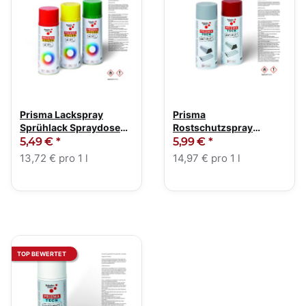
Prisma Lackspray
Prisma
Sprühlack Spraydose
Rostschutzspray
Ral Farbtöne 400ml
Grundierspray
5,49 €
*
5,99 €
*
Rostschutz 400ml
13,72 € pro 1 l
14,97 € pro 1 l
TOP BEWERTET