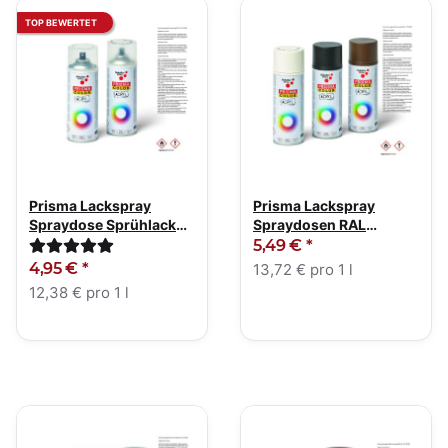
TOP BEWERTET
Prisma Lackspray
Prisma Lackspray
Spraydose Sprühlack
Spraydosen RAL
farblos 400ml
Farbtöne Matt 400ml
5,49 €
*
4,95 €
*
13,72 € pro 1 l
12,38 € pro 1 l