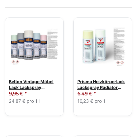
Belton Vintage Möbel
Prisma Heizkörperlack
Lack Lackspray
Lackspray Radiator
Sprühlack 400ml
weiß 400ml
9,95 €
*
6,49 €
*
24,87 € pro 1 l
16,23 € pro 1 l