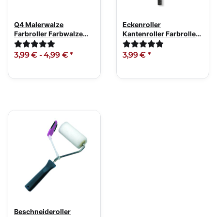
Q4 Malerwalze
Eckenroller
Farbroller Farbwalze
Kantenroller Farbroller
Planotex 15mm Flor
mit Bügel 36cm
3,99 € -
4,99 €
*
3,99 €
*
Beschneideroller