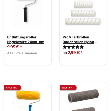
Entlüftungsroller
Profi Farbrollen
Nagelwalze 24cm-8mm
Bodenrollen Nylon
Bügel
18cm-60cm-13mm Flor
9,95 €
*
ab
2,99 €
*
Alter Preis:
12,95 €
SALE 12%
SALE 15%