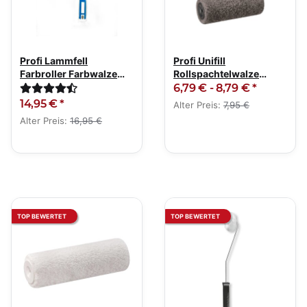
Profi Lammfell
Profi Unifill
Farbroller Farbwalze
Rollspachtelwalze
Malerrolle 27cm XXL
Rollputzwalze
6,79 € -
8,79 €
*
Putzwalze
14,95 €
*
Alter Preis:
7,95 €
Alter Preis:
16,95 €
TOP BEWERTET
TOP BEWERTET