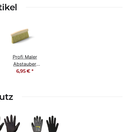
tikel
Profi Maler
Abstauber
Staubbesen
6,95 €
*
helle Borste
utz