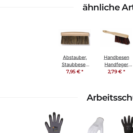
ähnliche Ar
Abstauber,
Handbesen
Staubbesen
Handfeger
graue
Arenga-
7,95 €
*
2,79 €
*
Chinaborste
Elaston
Mischung
28cm
Arbeitssch