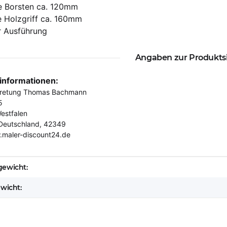
te Borsten ca. 120mm
e Holzgriff ca. 160mm
r Ausführung
Angaben zur Produkts
rinformationen:
tretung Thomas Bachmann
5
estfalen
Deutschland, 42349
.maler-discount24.de
eigenschaft
ewicht:
ewicht: