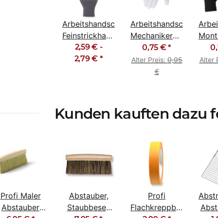
Arbeitshandschuhe
Arbeitshandschuhe
Arbe
Feinstrickhandschuhe
Mechanikerhandschuhe
Mont
2,59 € -
mit
PU weiß
PU 
0,75 €
*
0
Mikroschaum
2,79 €
*
Alter Preis:
0,95
Alter 
€
Kunden kauften dazu fo
Profi Maler
Abstauber,
Profi
Abstr
Abstauber
Staubbesen
Flachkreppband
Abstr