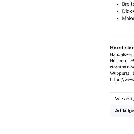
Brei
Dick
Male
Herstelle
Handelsver
Hülsberg 1-
Nordrhein-W
Wuppertal, 
https://www
Produkt
Wert
Versandg
Artikelg