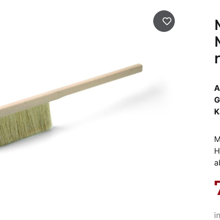
A
G
K
M
H
a
i