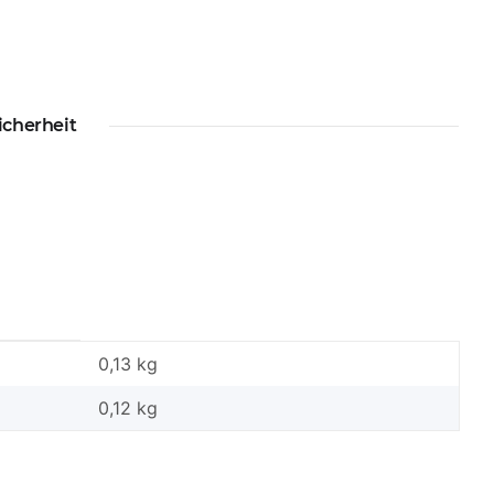
icherheit
0,13 kg
0,12
kg