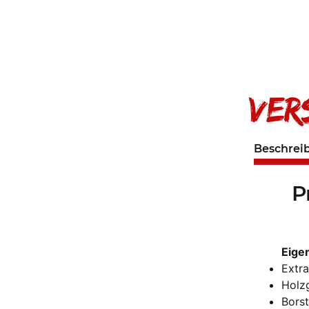
Beschrei
P
Eige
Extra
Holzg
Bors