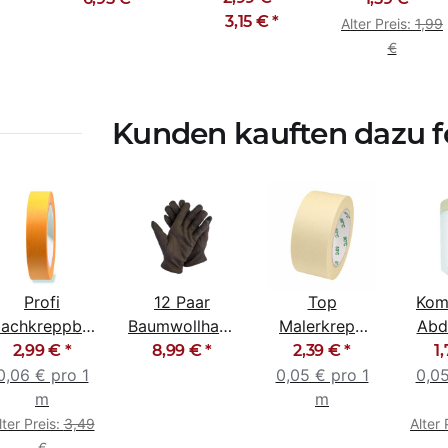
ungepudert
Hit Flex
3,15 €
*
Alter Preis:
1,99
schwarz
€
Kunden kauften dazu fo
Profi
12 Paar
Top
Kom
lachkreppband
Baumwollhandschuhe
Malerkrepp
Abd
Goldband
schwarz 9 / L
Abklebeband
2,99 €
*
8,99 €
*
2,39 €
*
1
30mm x 50m
Kreppband
Abk
0,06 € pro 1
0,05 € pro 1
0,05
Malerband
55c
m
m
50mm x 50m
lter Preis:
3,49
Alter 
€