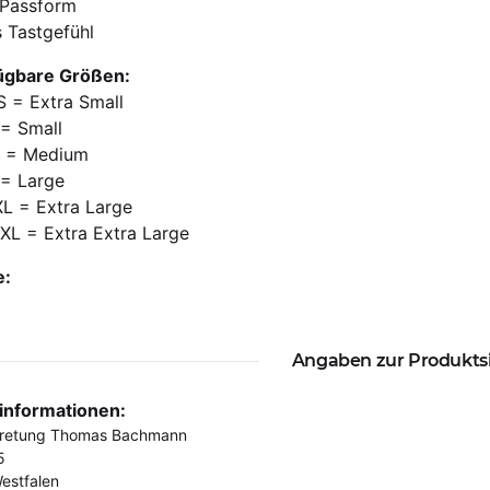
 Passform
 Tastgefühl
ügbare Größen:
S = Extra Small
 = Small
M = Medium
 = Large
XL = Extra Large
XXL = Extra Extra Large
e:
Angaben zur Produkts
rinformationen:
tretung Thomas Bachmann
5
estfalen