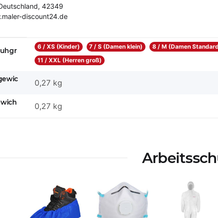
Deutschland, 42349
.maler-discount24.de
eigenschaft
6 / XS (Kinder)
7 / S (Damen klein)
8 / M (Damen Standar
uhgr
11 / XXL (Herren groß)
gewic
0,27 kg
ewich
0,27
kg
Arbeitssch