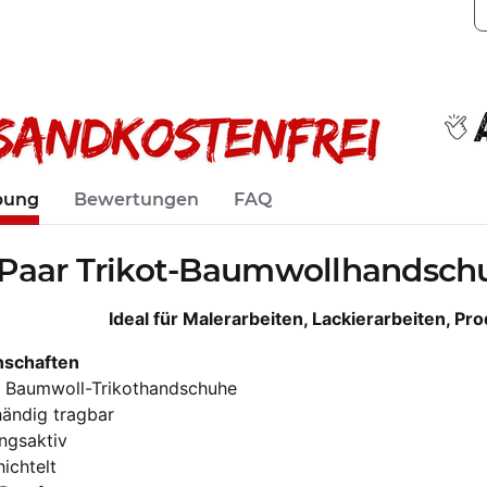
bung
Bewertungen
FAQ
 Paar Trikot-Baumwollhandschuh
Ideal für Malerarbeiten, Lackierarbeiten, Pr
nschaften
 Baumwoll-Trikothandschuhe
händig tragbar
ngsaktiv
ichtelt