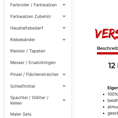
Farbroller / Farbwalzen
Farbwalzen Zubehör
Haushaltsbedarf
Klebebänder
Beschrei
Kleister / Tapeten
Messer / Ersatzklingen
12
Pinsel / Flächenstreicher
Schleifmittel
Eige
100%
Spachtel / Glätter /
beid
Kellen
atmu
gesch
Maler Sets