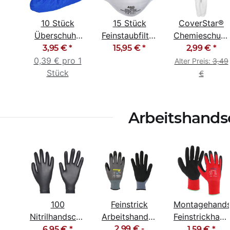
10 Stück
15 Stück
CoverStar®
Überschuhe
Feinstaubfiltermaske
Chemieschutzo
Schuhüberzieher
Staubmaske
Schutzoverall
3,95 €
*
15,95 €
*
2,99 €
*
Überziehschuhe
FFP2 NR D
Kat. III
0,39 € pro 1
Alter Preis:
3,49
blau
Stück
€
Arbeitshand
100
Feinstrick
Montagehand
Nitrilhandschuhe
Arbeitshandschuhe
Feinstrickhan
Einweghandschuhe
Montagehandschuhe
2,99 € -
Soft Latex
6,95 €
*
1,59 €
*