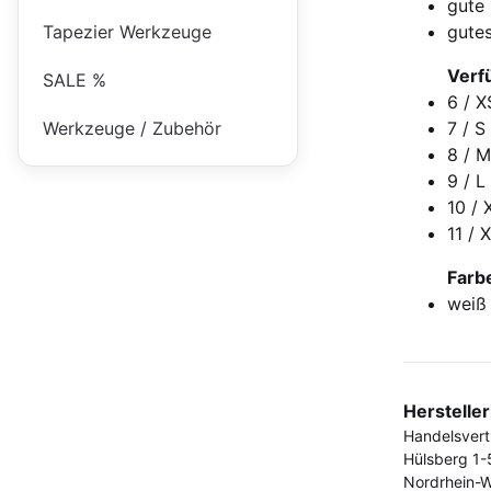
gute
Tapezier Werkzeuge
gutes
Verf
SALE %
6 / X
Werkzeuge / Zubehör
7 / S
8 / 
9 / L
10 / 
11 / 
Farb
weiß
Herstelle
Handelsver
Hülsberg 1-
Nordrhein-W