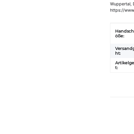
Wuppertal, 
https://www
Produkt
Wert
Handsch
öße:
Versand
ht:
Artikelg
t: