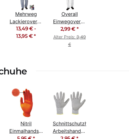
Mehrweg
Overall
verall
Lackieroverall
Einwegoverall
Polyester
13,49 € -
Schutzanzug
2,99 €
*
Anzug grau
13,95 €
*
SMS Cat III
Alter Preis:
3,49
waschbar
€
schuhe
schuhe
Nitril
Schnittschutzhandschuhe
dschuhe
Einmalhandschuhe
Arbeitshandschuhe
Einweghandschuhe
Level B
5,95 €
*
2,95 €
*