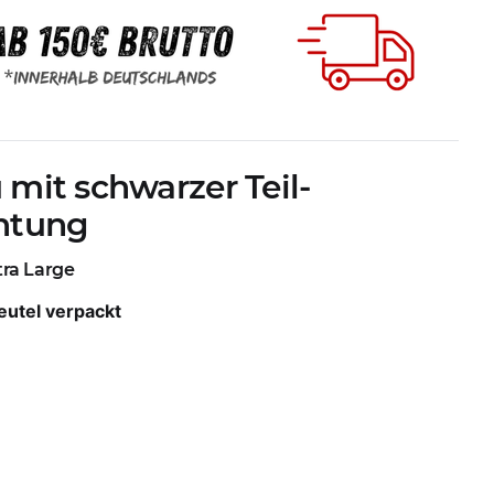
mit schwarzer Teil-
chtung
xtra Large
eutel verpackt