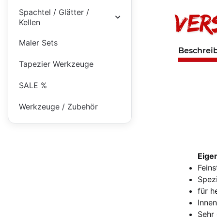
Spachtel / Glätter /
Kellen
Maler Sets
Beschrei
Tapezier Werkzeuge
SALE %
Werkzeuge / Zubehör
Eige
Feins
Spezi
für h
Innen
Sehr