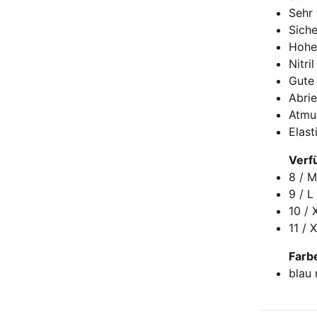
Sehr 
Siche
Hohe
Nitri
Gute 
Abrie
Atmu
Elas
Verf
8 / 
9 / L
10 / 
11 / 
Farb
blau 