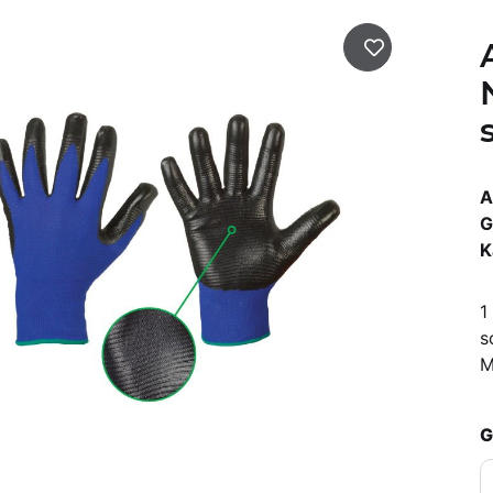
A
G
K
1
s
M
G