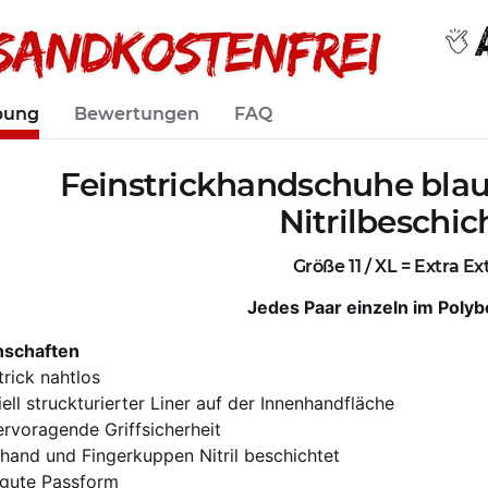
bung
Bewertungen
FAQ
Feinstrickhandschuhe blau 
Nitrilbeschi
Größe 11 / XL = Extra E
Jedes Paar einzeln im Polyb
nschaften
trick nahtlos
ell struckturierter Liner auf der Innenhandfläche
ervoragende Griffsicherheit
hand und Fingerkuppen Nitril beschichtet
 gute Passform