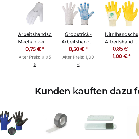
Arbeitshandschuhe
Grobstrick-
Nitrilhandsch
Mechanikerhandschuhe
Arbeitshandschuhe
Arbeitshands
PU weiß
einseitig PVC
Gartenhandsc
0,85 € -
0,75 €
*
0,50 €
*
genoppt
1,00 €
gelb
*
Alter Preis:
0,95
Alter Preis:
1,00
€
€
Kunden kauften dazu fo