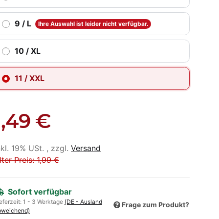
9 / L
Ihre Auswahl ist leider nicht verfügbar.
10 / XL
11 / XXL
1,49 €
nkl. 19% USt. , zzgl.
Versand
lter Preis: 1,99 €
Sofort verfügbar
eferzeit:
1 - 3 Werktage
(DE - Ausland
Frage zum Produkt?
bweichend)