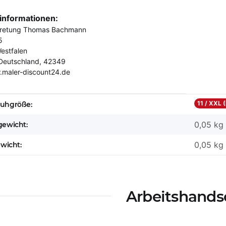
rinformationen:
tretung Thomas Bachmann
5
estfalen
Deutschland, 42349
.maler-discount24.de
eigenschaft
11 / XXL 
uhgröße:
0,05 kg
ewicht:
0,05
kg
ewicht:
Arbeitshand