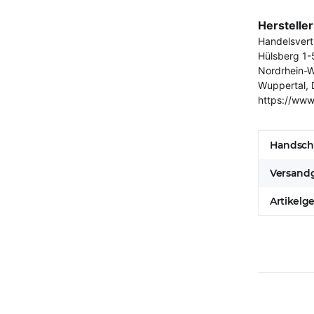
Herstelle
Handelsver
Hülsberg 1-
Nordrhein-W
Wuppertal, 
https://www
Produkt
Wert
Handsch
Versandg
Artikelg