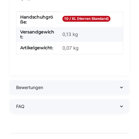
Handschuhgrö
Produkteigenschaft
Wert
10 / XL (Herren Standard)
ße:
Versandgewich
0,13 kg
t:
Artikelgewicht:
0,07
kg
Bewertungen
FAQ