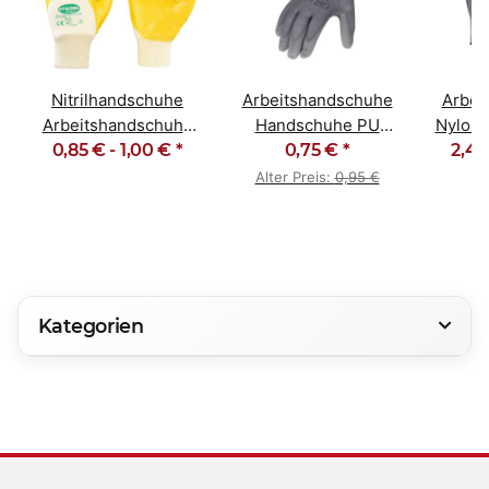
Nitrilhandschuhe
Arbeitshandschuhe
Arbei
Arbeitshandschuhe
Handschuhe PU
Nylon /
Gartenhandschuhe
0,85 € -
1,00 €
*
beschichtet grau
0,75 €
*
2,49
Nop
gelb
Alter Preis:
0,95 €
Kategorien