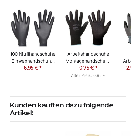
100 Nitrilhandschuhe
Arbeitshandschuhe
F
Einweghandschuhe
Montagehandschuhe
Arbei
chuhe
ungepudert schwarz
6,95 €
*
PU schwarz
0,75 €
*
Monta
2,99
Alter Preis:
0,95 €
Kunden kauften dazu folgende
Artikel: