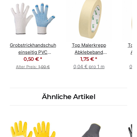
Grobstrickhandschuhe
Top Malerkrepp
Top
einseitig PVC
Abklebeband
Ab
genoppt Größe 9 / L
0,50 €
*
Kreppband
1,75 €
*
K
Malerband 30mm x
Male
0,04 € pro 1 m
0,0
Alter Preis:
1,00 €
50m
Ähnliche Artikel