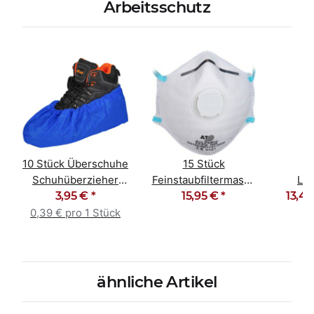
Arbeitsschutz
10 Stück Überschuhe
15 Stück
Schuhüberzieher
Feinstaubfiltermaske
Lac
Überziehschuhe blau
3,95 €
*
Staubmaske FFP2
15,95 €
*
13,49
Poly
NR D
gra
0,39 € pro 1 Stück
ähnliche Artikel