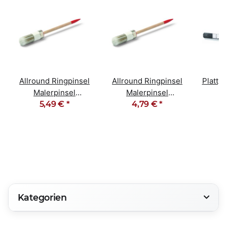
Allround Ringpinsel
Allround Ringpinsel
Plattp
Malerpinsel
Malerpinsel
s
Rundpinsel
5,49 €
*
Rundpinsel
4,79 €
*
Natur
Lackierpinsel 6er
Lackierpinsel 4er
Kategorien