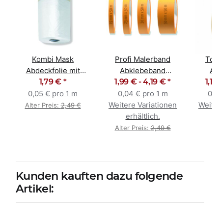
Kombi Mask
Profi Malerband
Top
Abdeckfolie mit
Abklebeband
Ab
Abklebeband 55cm x
1,79 €
*
Goldband 19mm -
1,99 € -
4,19 €
*
1,19
K
33m
50mm
Mal
0,05 € pro 1 m
0,04 € pro 1 m
0,0
Weitere Variationen
Weiter
Alter Preis:
2,49 €
erhältlich.
e
Alter Preis:
2,49 €
Kunden kauften dazu folgende
Artikel: