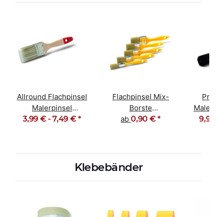
Allround Flachpinsel
Flachpinsel Mix-
Prof
Malerpinsel
Borste
Malerp
Lackpinsel 30-70mm
3,99 € -
7,49 €
*
Kunststoffgriff gelb
ab
0,90 €
*
9,95
Kor
20-100mm
Klebebänder