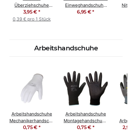
Überziehschuhe
Einweghandschuhe
Nitr
Polypropylen blau /
3,95 €
*
ungepudert schwarz
6,95 €
*
Einwe
weiß
0,39 € pro 1 Stück
Arbeitshandschuhe
Arbeitshandschuhe
Arbeitshandschuhe
F
Mechanikerhandschuhe
Montagehandschuhe
Arbei
0,75 €
PU weiß
*
PU schwarz
0,75 €
*
Monta
2,99