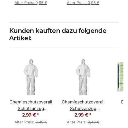
Alter Preis:
0,95 €
Alter Preis:
0,95 €
Kunden kauften dazu folgende
Artikel:
Chemieschutzoverall
Chemieschutzoverall
De
Schutzanzug
Schutzanzug
M
Schutzoverall Kat. III
2,99 €
*
Schutzoverall Kat. III
2,99 €
*
H
XXL
XL
Kunst
Alter Preis:
3,49 €
Alter Preis:
3,49 €