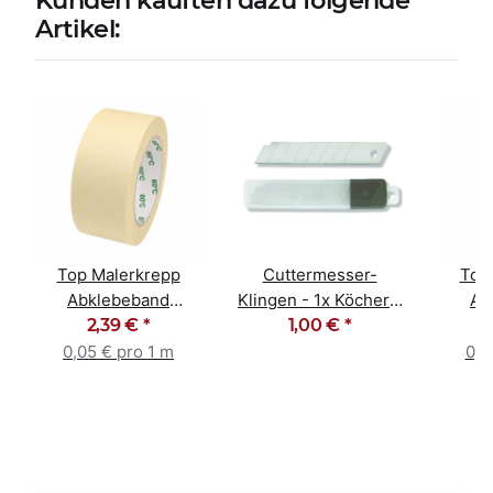
Artikel:
Top Malerkrepp
Cuttermesser-
Top
Abklebeband
Klingen - 1x Köcher -
Ab
Kreppband
2,39 €
*
10 Stück 18mm
1,00 €
*
K
Malerband 50mm x
Maler
0,05 € pro 1 m
0,0
50m