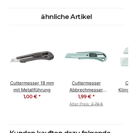
ähnliche Artikel
Cuttermesser 18 mm
Cuttermesser
Cut
mit Metallführung
Abbrechmesser
Klinge
1,00 €
*
18mm Aludruckguss
1,99 €
*
10 
Alter Preis:
2,79 €
Kunden kauften dazu folgende