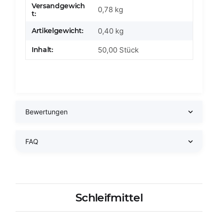
Versandgewich
Produkteigenschaft
Wert
0,78 kg
t:
Artikelgewicht:
0,40
kg
Inhalt:
50,00 Stück
Bewertungen
FAQ
Schleifmittel