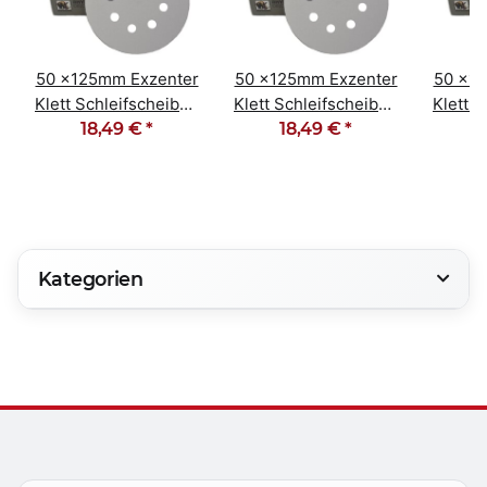
50 x125mm Exzenter
50 x125mm Exzenter
50 x1
Klett Schleifscheiben
Klett Schleifscheiben
Klett 
8 Loch Korn 240
18,49 €
*
8 Loch Korn 400
18,49 €
*
8 Lo
Kategorien