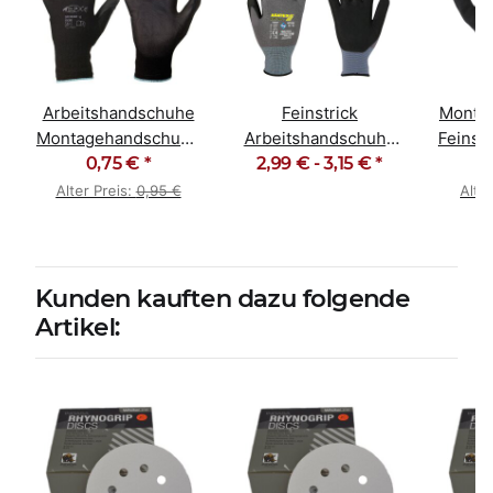
Arbeitshandschuhe
Feinstrick
Monta
Montagehandschuhe
Arbeitshandschuhe
Feinst
chuhe
PU schwarz
0,75 €
*
Montagehandschuhe
2,99 € -
3,15 €
*
S
Hit Flex
Alter Preis:
0,95 €
Alte
Kunden kauften dazu folgende
Artikel: