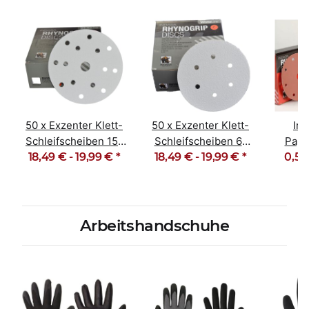
50 x Exzenter Klett-
50 x Exzenter Klett-
Ind
Schleifscheiben 15-
Schleifscheiben 6-
Papi
18,49 € -
Loch Korn 40-600
19,99 €
*
18,49 € -
Loch Korn 40-600
19,99 €
*
RED LI
0,55
Arbeitshandschuhe