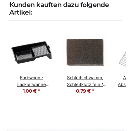
Kunden kauften dazu folgende
Artikel:
Farbwanne
Schleifschwamm,
Abs
Lackierwanne
Schleifklotz fein /
Abstre
Kunststoff schwarz
1,00 €
*
0,79 €
mittel
*
26
15cm x 29cm