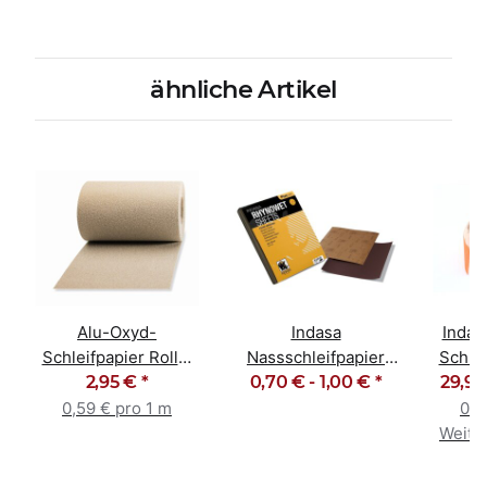
ähnliche Artikel
Alu-Oxyd-
Indasa
Inda
Schleifpapier Rolle,
Nassschleifpapier
Schlei
5m Korn 60 - 240
2,95 €
*
0,70 € -
230 x 280mm
1,00 €
*
29,95
Kor
Körnung 400-2500
0,59 € pro 1 m
0,6
Weiter
e