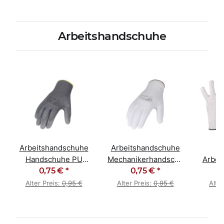
Arbeitshandschuhe
Arbeitshandschuhe
Arbeitshandschuhe
G
Handschuhe PU
Mechanikerhandschuhe
Arbei
beschichtet grau
0,75 €
*
0,75 €
PU weiß
*
ein
Alter Preis:
0,95 €
Alter Preis:
0,95 €
Alte