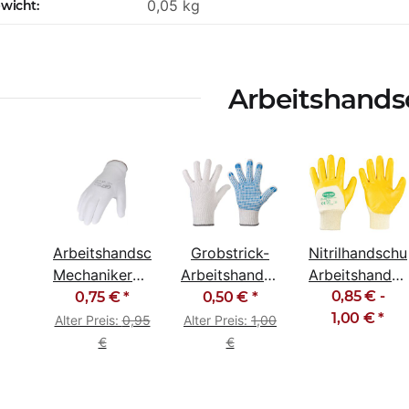
0,05
kg
ewicht:
Arbeitshand
Arbeitshandschuhe
Grobstrick-
Nitrilhandsch
Mechanikerhandschuhe
Arbeitshandschuhe
Arbeitshands
PU weiß
einseitig PVC
Gartenhandsc
0,85 € -
0,75 €
*
0,50 €
*
genoppt
1,00 €
gelb
*
Alter Preis:
0,95
Alter Preis:
1,00
€
€