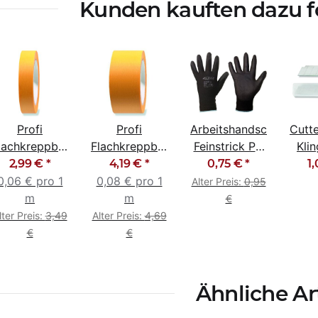
Kunden kauften dazu fo
Profi
Profi
Arbeitshandschuhe
Cutt
lachkreppband
Flachkreppband
Feinstrick PU
Klin
Goldband
Goldband
beschichtet
Köc
2,99 €
*
4,19 €
*
0,75 €
*
1
30mm x 50m
50mm x 50m
schwarz 10 /
Stü
0,06 € pro 1
0,08 € pro 1
Alter Preis:
0,95
XL
m
m
€
lter Preis:
3,49
Alter Preis:
4,69
€
€
Ähnliche Ar