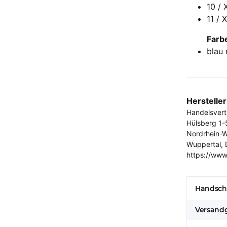
10 / 
11 / 
Farb
blau 
Herstelle
Handelsver
Hülsberg 1-
Nordrhein-W
Wuppertal, 
https://www
Produkt
Wert
Handsch
Versandg