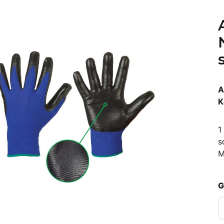
A
K
1
s
M
G