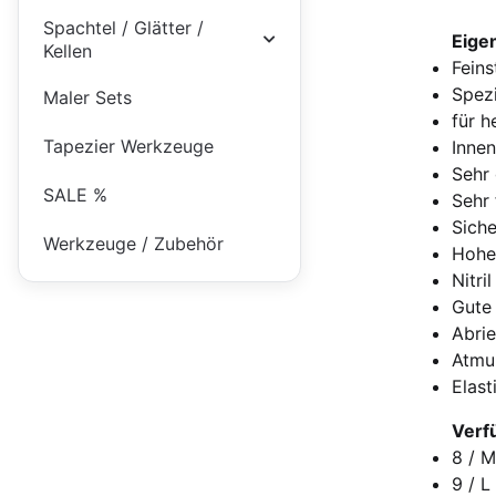
Spachtel / Glätter /
Eige
Kellen
Feins
Spezi
Maler Sets
für h
Tapezier Werkzeuge
Innen
Sehr
SALE %
Sehr 
Siche
Werkzeuge / Zubehör
Hohe
Nitri
Gute 
Abrie
Atmu
Elas
Verf
8 / 
9 / L