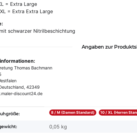
XL = Extra Large
XXL = Extra Extra Large
e:
mit schwarzer Nitrilbeschichtung
Angaben zur Produkts
rinformationen:
tretung Thomas Bachmann
5
estfalen
Deutschland, 42349
.maler-discount24.de
eigenschaft
8 / M (Damen Standard)
10 / XL (Herren Sta
uhgröße:
0,05 kg
ewicht: