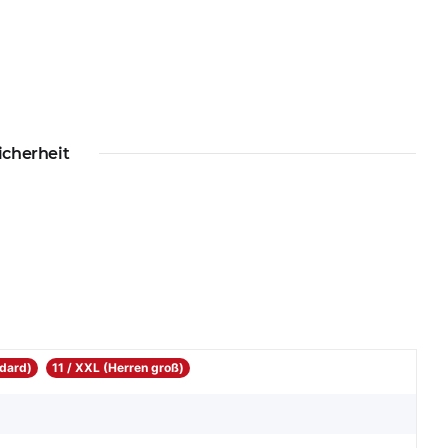
icherheit
ndard)
11 / XXL (Herren groß)