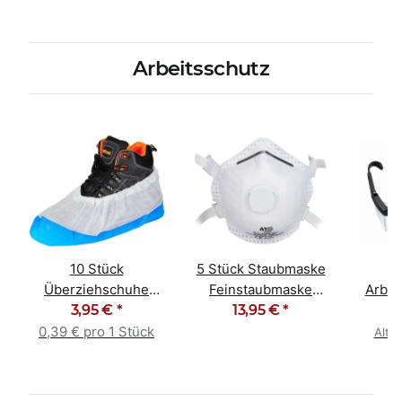
Arbeitsschutz
10 Stück
5 Stück Staubmaske
Überziehschuhe
Feinstaubmaske
Arbei
Polypropylen blau /
3,95 €
*
Atemschutz FFP3 NR
13,95 €
*
Schut
weiß
D
0,39 € pro 1 Stück
Alter