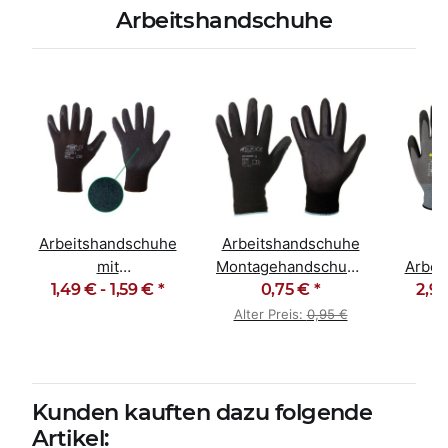
Arbeitshandschuhe
Arbeitshandschuhe
Arbeitshandschuhe
F
mit
Montagehandschuhe
Arbei
Latexbeschichtung
1,49 € -
1,59 €
*
PU schwarz
0,75 €
*
Monta
2,99
schwarz Finegrip
Alter Preis:
0,95 €
Kunden kauften dazu folgende
Artikel: