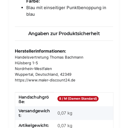
Farbe:
Blau mit einseitiger Punktbenoppung in
blau
Angaben zur Produktsicherheit
Herstellerinformationen:
Handelsvertretung Thomas Bachmann
Hülsberg 1-5
Nordrhein-Westfalen
Wuppertal, Deutschland, 42349
https://www.maler-discount24.de
Handschuhgrö
Produkteigenschaft
Wert
8 / M (Damen Standard)
ße:
Versandgewich
0,07 kg
t:
Artikelgewicht:
0,07
kg