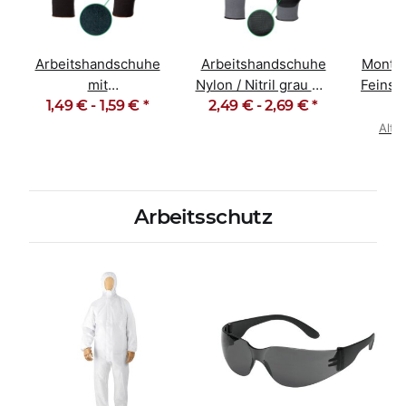
Arbeitshandschuhe
Arbeitshandschuhe
Monta
e
mit
Nylon / Nitril grau mit
Feinst
Latexbeschichtung
1,49 € -
1,59 €
*
2,49 € -
Noppen Handan
2,69 €
*
S
schwarz Finegrip
Alte
Arbeitsschutz