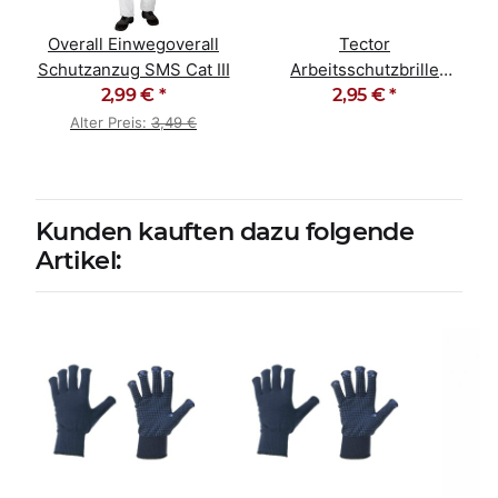
Overall Einwegoverall
Tector
Schutzanzug SMS Cat III
Arbeitsschutzbrille
2,99 €
*
CHAMP grau rahmenlos
2,95 €
*
Alter Preis:
3,49 €
Kunden kauften dazu folgende
Artikel: