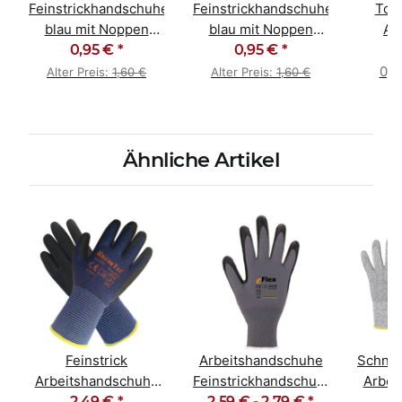
Feinstrickhandschuhe
Feinstrickhandschuhe
Top
blau mit Noppen
blau mit Noppen
Ab
Größe 9 / L
0,95 €
*
Größe 7 / S
0,95 €
*
K
Maler
0,0
Alter Preis:
1,60 €
Alter Preis:
1,60 €
Ähnliche Artikel
Feinstrick
Arbeitshandschuhe
Schnit
e
Arbeitshandschuhe
Feinstrickhandschuhe
Arbei
Latexschaum
2,49 €
*
mit Mikroschaum
2,59 € -
2,79 €
*