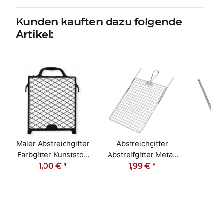
Kunden kauften dazu folgende
Artikel:
Maler Abstreichgitter
Abstreichgitter
S
Farbgitter Kunststoff
Abstreifgitter Metall
M
27cm x 29cm
1,00 €
*
26cm x 30cm
1,99 €
*
Farb
25c