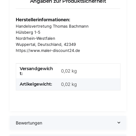
Angaben zur Produktsicherheit
Herstellerinformationen:
Handelsvertretung Thomas Bachmann
Hülsberg 1-5
Nordrhein-Westfalen
Wuppertal, Deutschland, 42349
https://www.maler-discount24.de
Versandgewich
Produkteigenschaft
Wert
0,02 kg
t:
Artikelgewicht:
0,02
kg
Bewertungen