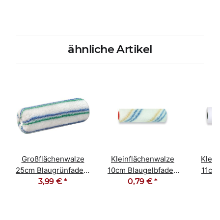
ähnliche Artikel
Großflächenwalze
Kleinflächenwalze
Klein
25cm Blaugrünfaden,
10cm Blaugelbfaden
11cm
Polyacryl gewebt
3,99 €
*
Nylon 6mm Flor
0,79 €
*
fe