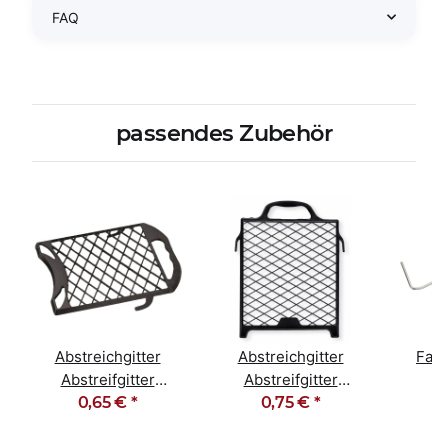
FAQ
passendes Zubehör
Abstreichgitter
Abstreichgitter
Farb
Abstreifgitter
Abstreifgitter
M
Kunststoff 18cm x
0,65 €
*
Kunststoff 22cm x
0,75 €
*
Stec
22cm
24cm