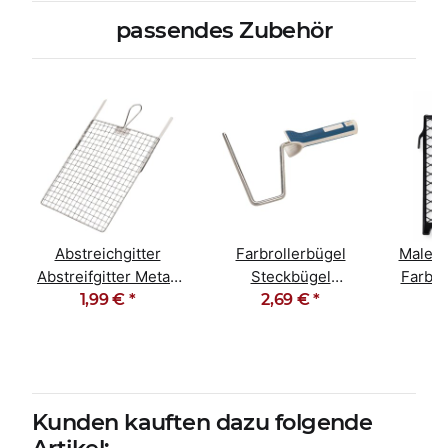
passendes Zubehör
Abstreichgitter
Farbrollerbügel
Maler 
Abstreifgitter Metall
Steckbügel
Farbgi
26cm x 30cm
1,99 €
*
Malerbügel 18cm
2,69 €
*
27
Softgriff
Kunden kauften dazu folgende
Artikel: