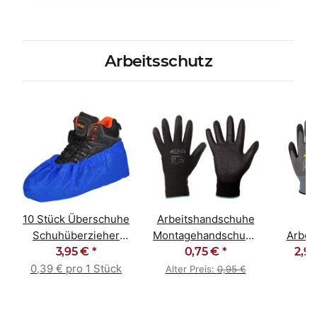
Arbeitsschutz
10 Stück Überschuhe
Arbeitshandschuhe
F
Schuhüberzieher
Montagehandschuhe
Arbei
chuhe
Überziehschuhe blau
3,95 €
*
PU schwarz
0,75 €
*
Monta
2,99
0,39 € pro 1 Stück
Alter Preis:
0,95 €