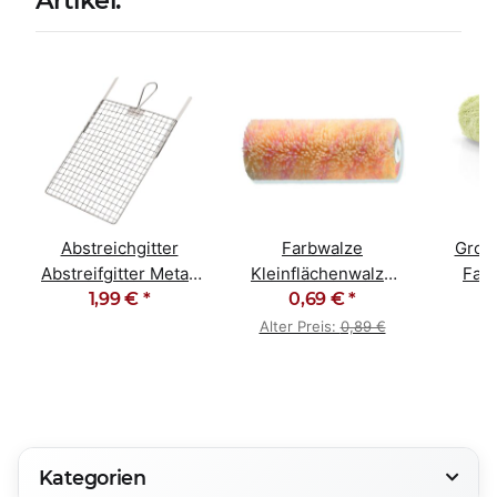
Abstreichgitter
Farbwalze
Groß
Abstreifgitter Metall
Kleinflächenwalze
Farb
26cm x 30cm
1,99 €
*
10cm sandgestreift
0,69 €
*
grü
Polyamid
Alter Preis:
0,89 €
Kategorien