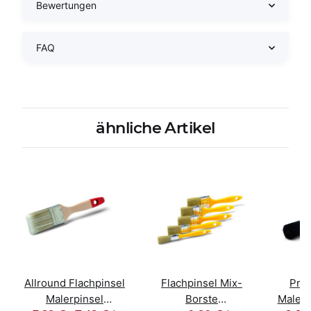
Bewertungen
FAQ
ähnliche Artikel
Allround Flachpinsel
Flachpinsel Mix-
Prof
Malerpinsel
Borste
Malerp