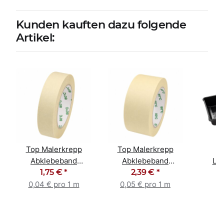
Kunden kauften dazu folgende
Artikel:
Top Malerkrepp
Top Malerkrepp
F
Abklebeband
Abklebeband
La
Kreppband
1,75 €
*
Kreppband
2,39 €
*
Kunst
Malerband 30mm x
Malerband 50mm x
15
0,04 € pro 1 m
0,05 € pro 1 m
50m
50m