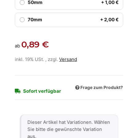
50mm
+ 1,00 €
70mm
+ 2,00 €
0,89 €
ab
inkl. 19% USt. , zzgl.
Versand
Frage zum Produkt?
Sofort verfügbar
x
Dieser Artikel hat Variationen. Wählen
Sie bitte die gewünschte Variation
aus.