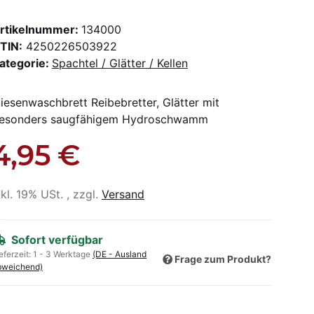
rtikelnummer:
134000
TIN:
4250226503922
ategorie:
Spachtel / Glätter / Kellen
liesenwaschbrett Reibebretter, Glätter mit
esonders saugfähigem Hydroschwamm
4,95 €
nkl. 19% USt. , zzgl.
Versand
Sofort verfügbar
eferzeit:
1 - 3 Werktage
(DE - Ausland
Frage zum Produkt?
bweichend)