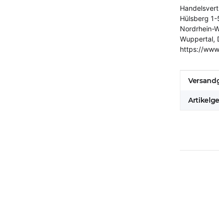
Handelsver
Hülsberg 1-
Nordrhein-W
Wuppertal, 
https://www
Produkt
Wert
Versandg
Artikelg