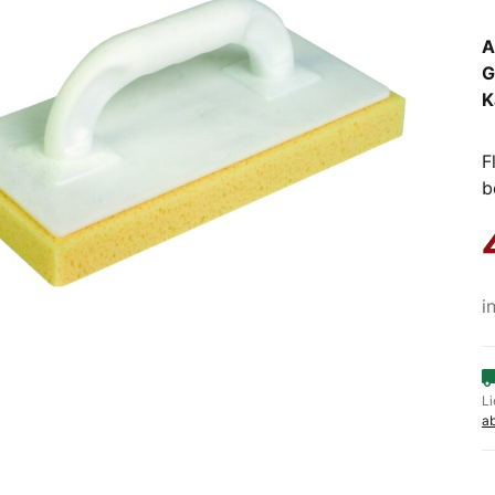
A
G
K
F
b
i
Li
a