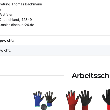
tretung Thomas Bachmann
5
estfalen
Deutschland, 42349
.maler-discount24.de
eigenschaft
ewicht:
ewicht:
Arbeitssch