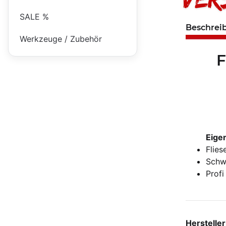
SALE %
Beschrei
Werkzeuge / Zubehör
F
Eige
Flie
Schw
Profi
Herstelle