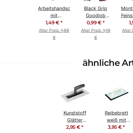
Arbeitshandschuhe
Black Grip
Mont
mit
Goodjob
Fein
Nitrilbeschichtung
Montagehandschuhe
Sof
1,49 €
*
0,99 €
*
1
blau /
Arbeitshandschuhe
Alter Preis:
1,99
Alter Preis:
1,19
Alter 
schwarz
€
€
Profilgrip
ähnliche Ar
Kunststoff
Reibebrett
Glätter
weiß mit
Glättekelle
schwarzem
2,95 €
*
3,95 €
*