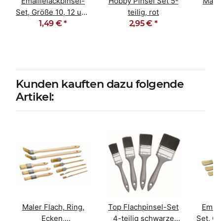
Emaillelackpinsel-
Hobby Pinsel Set 5-
Maler
Set, Größe 10, 12 und
teilig, rot
14, 3-teilig
1,49 €
*
2,95 €
*
Emai
Set
Kunden kauften dazu folgende
Artikel:
Maler Flach, Ring,
Top Flachpinsel-Set
Email
Ecken,
4-teilig schwarze
Set, G