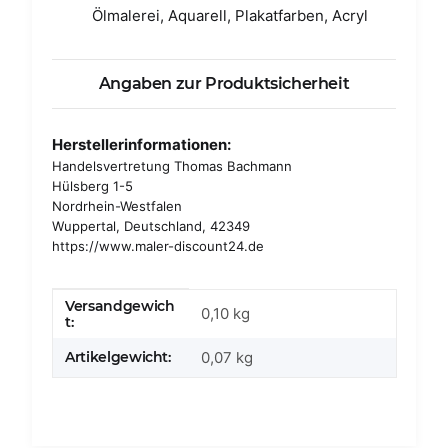
Ölmalerei, Aquarell, Plakatfarben, Acryl
Angaben zur Produktsicherheit
Herstellerinformationen:
Handelsvertretung Thomas Bachmann
Hülsberg 1-5
Nordrhein-Westfalen
Wuppertal, Deutschland, 42349
https://www.maler-discount24.de
Versandgewich
Produkteigenschaft
Wert
0,10 kg
t:
Artikelgewicht:
0,07
kg