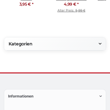
Emaillelackpinsel
3,95 €
*
Chinaborste
4,99 €
*
1
Set, 10-teilig
Alter Preis:
5,99 €
Kategorien
Informationen