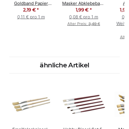
Goldband Papier
Masker Abklebeband
Ab
Masker Tape 18cm x
2,19 €
*
Abdeckfolie 55cm x
1,99 €
*
Gold
1,99
20m
25m
0,11 € pro 1 m
0,08 € pro 1 m
0,0
Weiter
Alter Preis:
3,49 €
e
Alter
ähnliche Artikel