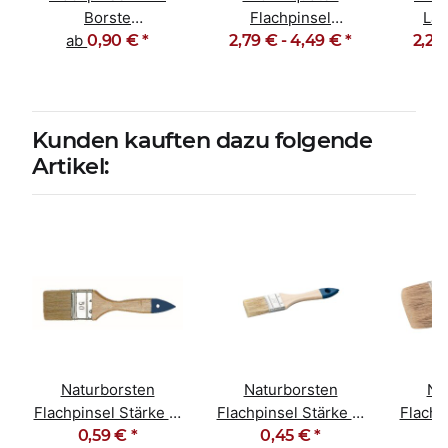
Borste
Flachpinsel
Lac
Kunststoffgriff gelb
ab
0,90 €
*
2,79 € -
Lackierpinsel
4,49 €
*
Lackpi
2,29
20-100mm
Malerpinsel
Kunden kauften dazu folgende
Artikel:
Naturborsten
Naturborsten
Na
Flachpinsel Stärke 5,
Flachpinsel Stärke 5,
Flachp
Größe 50mm
0,59 €
*
Größe 35mm
0,45 €
*
Gr