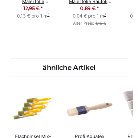
Malerfolie
Malerfolie Baufolie
Ab
Abdeckplane 100qm
12,95 €
*
20qm-7my Stärke
0,89 €
*
Maler
2
2
Rolle 15my
0,13 € pro 1 m
0,04 € pro 1 m
0,1
Alter Preis:
1,19 €
ähnliche Artikel
Flachpinsel Mix-
Profi Aquatex
Prof