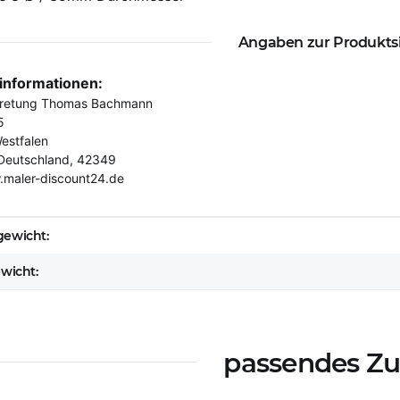
Angaben zur Produkts
rinformationen:
tretung Thomas Bachmann
5
estfalen
Deutschland, 42349
.maler-discount24.de
eigenschaft
ewicht:
ewicht:
passendes Z