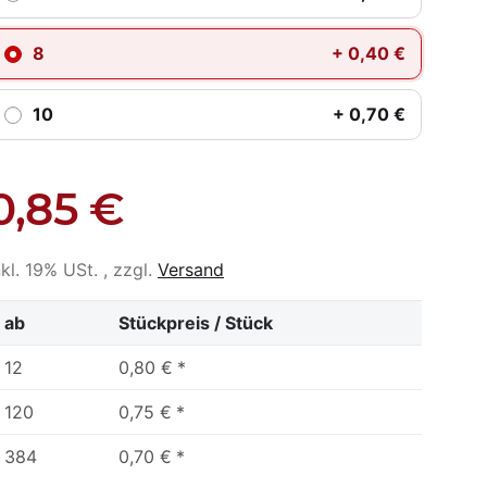
8
+ 0,40 €
10
+ 0,70 €
0,85 €
nkl. 19% USt. , zzgl.
Versand
ab
Stückpreis / Stück
12
0,80 €
*
120
0,75 €
*
384
0,70 €
*