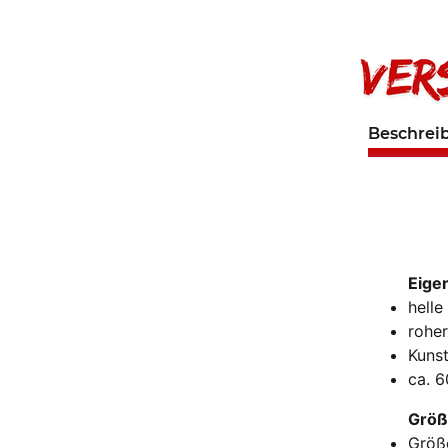
Beschrei
Eige
helle
roher
Kunst
ca. 
Größ
Größ