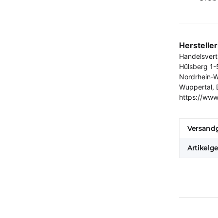
Herstelle
Handelsver
Hülsberg 1-
Nordrhein-W
Wuppertal, 
https://www
Produkt
Wert
Versandg
Artikelg