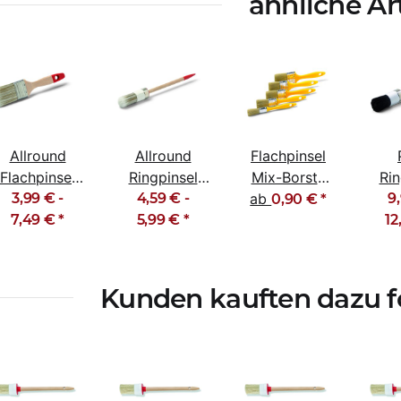
ähnliche Ar
Allround
Allround
Flachpinsel
Flachpinsel
Ringpinsel
Mix-Borste
Rin
Malerpinsel
3,99 € -
Malerpinsel
4,59 € -
Kunststoffgriff
ab
Maler
9,
0,90 €
*
Lackpinsel
7,49 €
*
Rundpinsel
5,99 €
*
gelb 20-
12
f
30-70mm
Lackierpinsel
100mm
Kord
Kunden kauften dazu fo