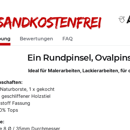
bung
Bewertungen
FAQ
Ein Rundpinsel, Ovalpins
Ideal für Malerarbeiten, Lackierarbeiten, fü
nschaften:
 Naturborste, 1 x gekocht
 geschliffener Holzstiel
stoff Fassung
60% Tops
e:
e 8 Ø / 35mm Durchmesser