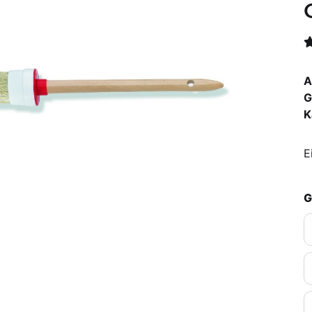
A
G
K
E
G