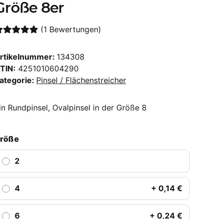
Größe 8er
(1 Bewertungen)
rtikelnummer:
134308
TIN:
4251010604290
ategorie:
Pinsel / Flächenstreicher
in Rundpinsel, Ovalpinsel in der Größe 8
röße
2
4
+ 0,14 €
6
+ 0,24 €