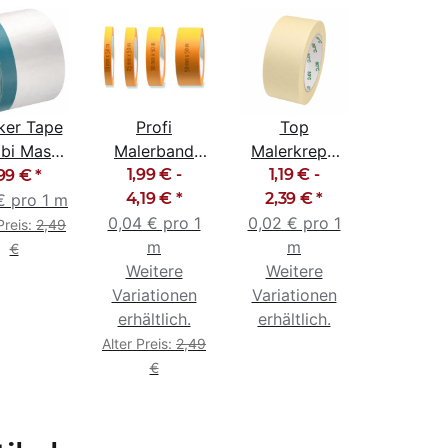
ker Tape
Profi
Top
bi Mask
Malerband
Malerkrepp
Gewebe
Abklebeband
1,99 € -
Abklebeband
1,19 € -
,99 €
*
m x 20m
Goldband
4,19 €
*
Kreppband
2,39 €
*
€ pro 1 m
blau
0,04 € pro 1
19mm -
0,02 € pro 1
Malerband
Preis:
2,49
50mm
m
50m
m
€
Weitere
Weitere
Variationen
Variationen
erhältlich.
erhältlich.
Alter Preis:
2,49
€