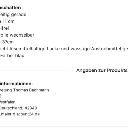
nschaften
eitig gerade
e 11 cm
lfrei
rolle wechselbar
l 37cm
eicht lösemittelhaltige Lacke und wässrige Anstrichmittel g
-Farbe: blau
Angaben zur Produkts
rinformationen:
tretung Thomas Bachmann
5
estfalen
Deutschland, 42349
.maler-discount24.de