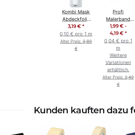
Kombi Mask
Profi
Abdeckfolie
Malerband
mit
Abklebeband
1,99 € -
3,19 €
*
Abklebeband
Goldband
4,19 €
*
0,10 € pro 1 m
140cm x 33m
0,04 € pro 1
19mm -
Alter Preis:
3,89
50mm
m
€
Weitere
Variationen
erhältlich.
Alter Preis:
2,49
€
Kunden kauften dazu fo