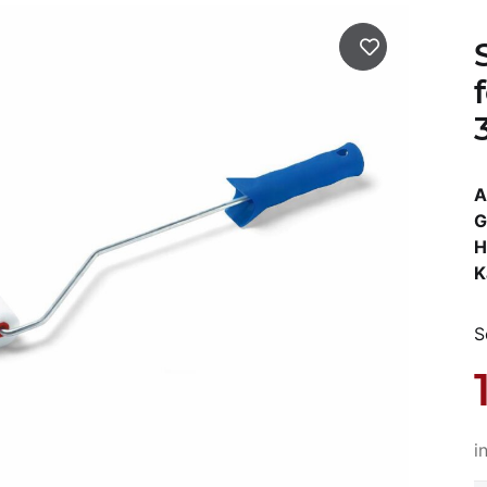
A
G
H
K
S
i