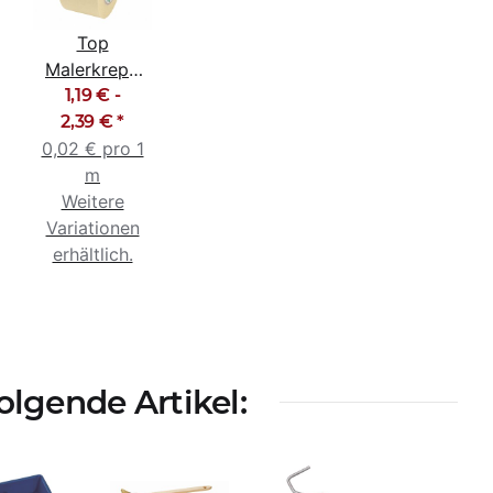
Top
Malerkrepp
Abklebeband
1,19 € -
Kreppband
2,39 €
*
0,02 € pro 1
Malerband
50m
m
Weitere
Variationen
erhältlich.
lgende Artikel: