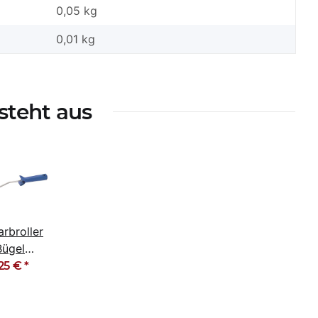
0,05 kg
0,01
kg
esteht aus
arbroller
Bügel
erbügel
,25 €
*
ckbügel
 - 37cm
blau