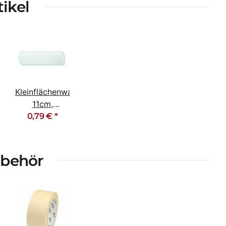
tikel
alze
Kleinflächenwalze
11cm,
Schaumstoff
0,79 €
*
superfein
gerade
ubehör