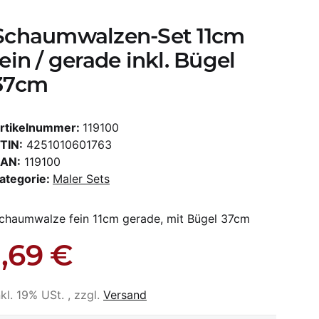
Schaumwalzen-Set 11cm
fein / gerade inkl. Bügel
37cm
rtikelnummer:
119100
TIN:
4251010601763
AN:
119100
ategorie:
Maler Sets
chaumwalze fein 11cm gerade, mit Bügel 37cm
1,69 €
nkl. 19% USt. , zzgl.
Versand