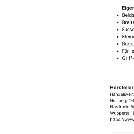
Eige
Beids
Breit
Fusse
Klein
Büge
Für l
Griff
Herstelle
Handelsver
Hülsberg 1-
Nordrhein-W
Wuppertal, 
https://www