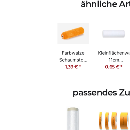
ähnliche Ar
Farbwalze
Kleinflächenw
Schaumstoff
11cm
beidseitig
Schaumstoff
1,39 €
*
0,65 €
*
abgerundet
fein gerade
beflockt
passendes Z