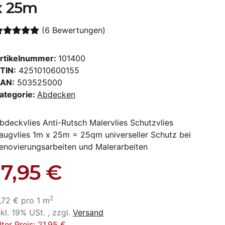
x 25m
(6 Bewertungen)
rtikelnummer:
101400
TIN:
4251010600155
AN:
503525000
ategorie:
Abdecken
bdeckvlies Anti-Rutsch Malervlies Schutzvlies
augvlies 1m x 25m = 25qm universeller Schutz bei
enovierungsarbeiten und Malerarbeiten
17,95 €
2
,72 € pro 1 m
nkl. 19% USt. , zzgl.
Versand
lter Preis: 21,95 €