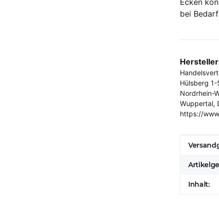
Ecken kön
bei Bedar
Herstelle
Handelsver
Hülsberg 1-
Nordrhein-W
Wuppertal, 
https://www
Produkt
Wert
Versandg
Artikelg
Inhalt: