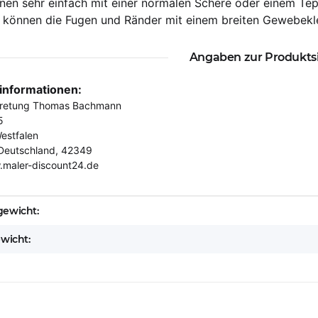
nen sehr einfach mit einer normalen Schere oder einem Te
f können die Fugen und Ränder mit einem breiten Gewebe
Angaben zur Produkts
rinformationen:
tretung Thomas Bachmann
5
estfalen
Deutschland, 42349
.maler-discount24.de
eigenschaft
ewicht:
ewicht: