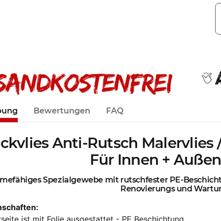
bung
Bewertungen
FAQ
kvlies Anti-Rutsch Malervlies /
Für Innen + Außen
mefähiges Spezialgewebe mit rutschfester PE-Beschicht
Renovierungs und Wartu
nschaften:
seite ist mit Folie ausgestattet - PE Beschichtung