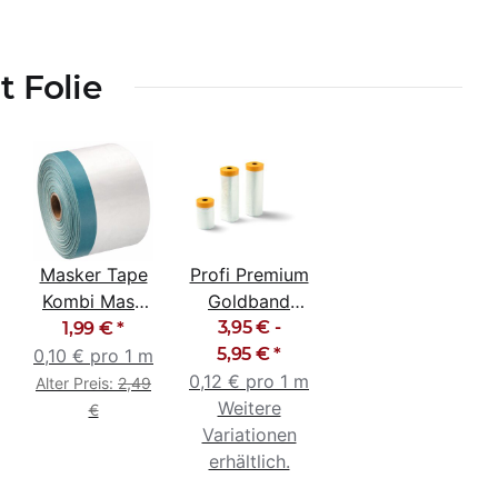
 Folie
Masker Tape
Profi Premium
Kombi Mask
Goldband
UV Gewebe
Masker Tape
3,95 € -
1,99 €
*
55cm x 20m
5,95 €
Fineline
*
0,10 € pro 1 m
blau
0,12 € pro 1 m
Maskenband
Alter Preis:
2,49
Weitere
€
Variationen
erhältlich.