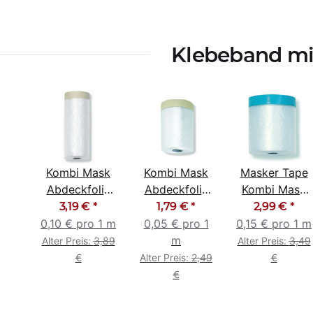
Klebeband mit
Kombi Mask
Kombi Mask
Masker Tape
Abdeckfolie
Abdeckfolie
Kombi Mask
mit
mit
UV Gewebe
3,19 €
*
1,79 €
*
2,99 €
*
Abklebeband
Abklebeband
140cm x 20m
0,10 € pro 1 m
0,05 € pro 1
0,15 € pro 1 m
140cm x 33m
55cm x 33m
blau
m
Alter Preis:
3,89
Alter Preis:
3,49
€
Alter Preis:
2,49
€
€