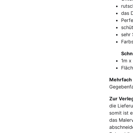
ruts
das D
Perfe
schüt
sehr 
Farbs
Schn
1m x
Fläc
Mehrfach 
Gegebenfa
Zur Verle
die Liefer
somit ist 
das Malerv
abschneid