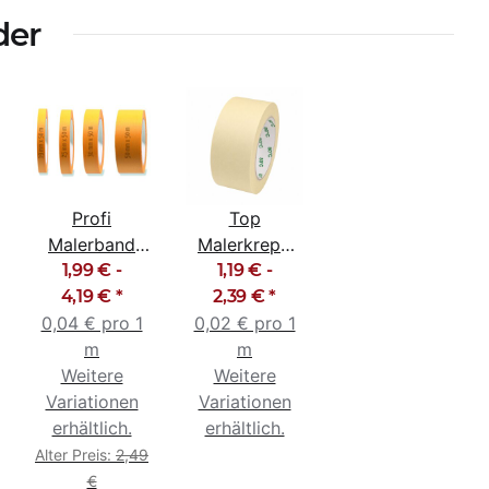
der
Profi
Top
nd
Malerband
Malerkrepp
Abklebeband
1,99 € -
Abklebeband
1,19 € -
Goldband
4,19 €
*
Kreppband
2,39 €
*
0,04 € pro 1
19mm -
0,02 € pro 1
Malerband
50mm
m
50m
m
Weitere
Weitere
Variationen
Variationen
erhältlich.
erhältlich.
Alter Preis:
2,49
€