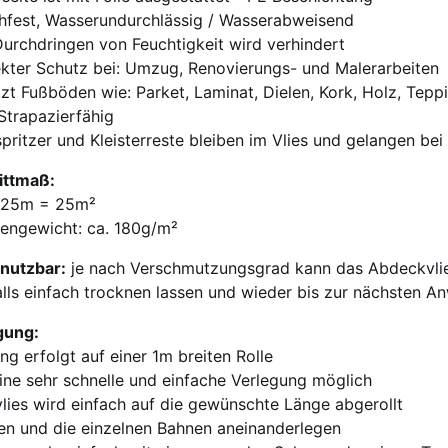
chfest, Wasserundurchlässig / Wasserabweisend
urchdringen von Feuchtigkeit wird verhindert
kter Schutz bei: Umzug, Renovierungs- und Malerarbeiten
zt Fußböden wie: Parket, Laminat, Dielen, Kork, Holz, Teppi
Strapazierfähig
pritzer und Kleisterreste bleiben im Vlies und gelangen be
ittmaß:
 25m = 25m²
hengewicht: ca. 180g/m²
nutzbar:
je nach Verschmutzungsgrad kann das Abdeckvli
lls einfach trocknen lassen und wieder bis zur nächsten 
gung:
ung erfolgt auf einer 1m breiten Rolle
eine sehr schnelle und einfache Verlegung möglich
lies wird einfach auf die gewünschte Länge abgerollt
en und die einzelnen Bahnen aneinanderlegen