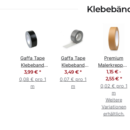
Klebebän
Gaffa Tape
Gaffa Tape
Premium
Klebeband
Klebeband
Malerkreppba
Gewebeband
Gewebeband
Malerband
1,15 € -
3,99 €
*
3,49 €
*
schwarz
silber 48mm x
Abklebeband
2,55 €
*
0,08 € pro 1
0,07 € pro 1
48mm x 50m
50m
0,02 € pro 1
braun
m
m
m
Weitere
Variationen
erhältlich.