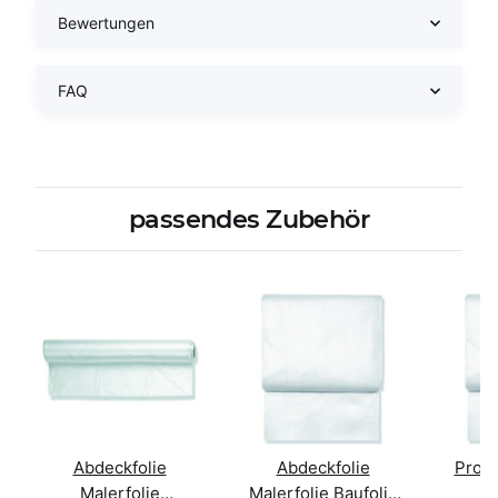
Bewertungen
FAQ
passendes Zubehör
Abdeckfolie
Abdeckfolie
Profi
Malerfolie
Malerfolie Baufolie
Ab