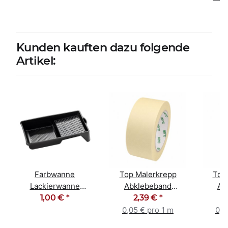
Kunden kauften dazu folgende
Artikel:
Farbwanne
Top Malerkrepp
Top
Lackierwanne
Abklebeband
Ab
Kunststoff schwarz
1,00 €
*
Kreppband
2,39 €
*
K
15cm x 29cm
Malerband 50mm x
Maler
0,05 € pro 1 m
0,0
50m