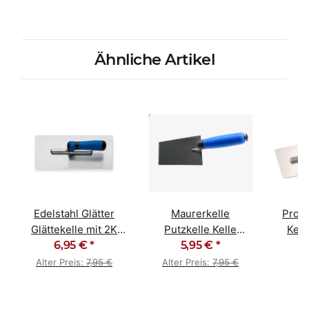
Ähnliche Artikel
Edelstahl Glätter
Maurerkelle
Profi
Glättekelle mit 2K
Putzkelle Kelle
Kell
ergo-grip rostfrei
6,95 €
*
160mm Softgriff
5,95 €
*
Glätt
rostfrei
Alter Preis:
7,95 €
Alter Preis:
7,95 €