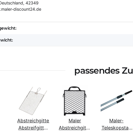
Deutschland, 42349
.maler-discount24.de
eigenschaft
ewicht:
ewicht:
passendes Z
Abstreichgitter
Maler
Maler-
Abstreifgitter
Abstreichgitter
Teleskopstab