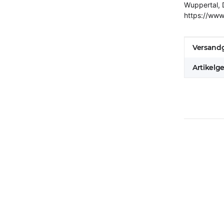
Wuppertal, 
https://www
Produkt
Wert
Versandg
Artikelg