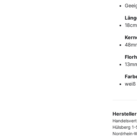
Geeig
Läng
18cm
Kern
48m
Flor
13m
Farb
weiß
Herstelle
Handelsver
Hülsberg 1-
Nordrhein-W