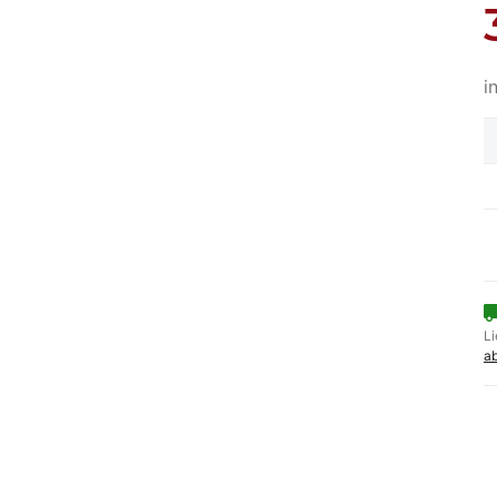
i
Li
a