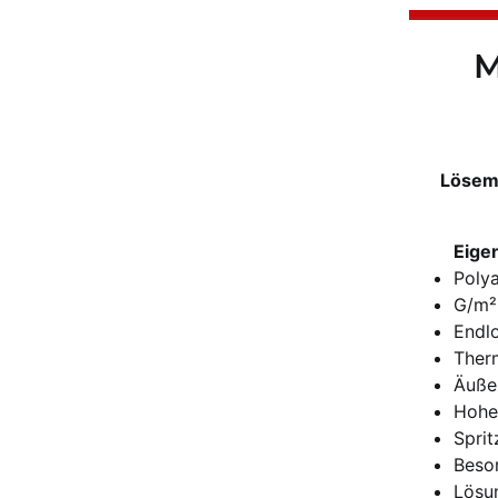
M
Lösemi
Eige
Poly
G/m²
Endlo
Ther
Äußer
Hohe
Spri
Beso
Lösu