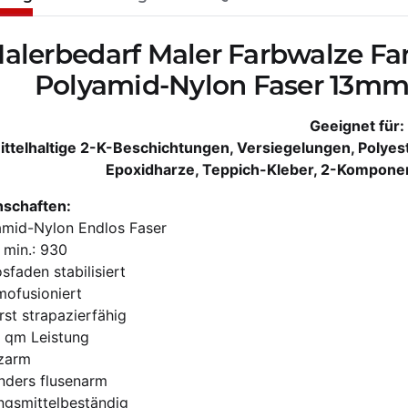
alerbedarf Maler Farbwalze Fa
Polyamid-Nylon Faser 13mm
Geeignet für:
ttelhaltige 2-K-Beschichtungen, Versiegelungen, Polyes
Epoxidharze, Teppich-Kleber, 2-Kompone
nschaften:
amid-Nylon Endlos Faser
 min.: 930
sfaden stabilisiert
mofusioniert
st strapazierfähig
 qm Leistung
tzarm
nders flusenarm
ngsmittelbeständig