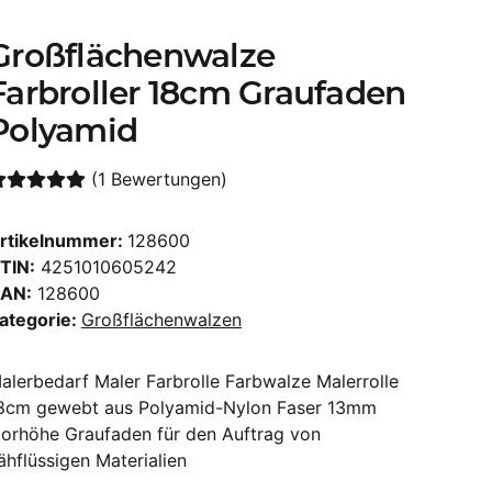
Großflächenwalze
Farbroller 18cm Graufaden
Polyamid
(1 Bewertungen)
rtikelnummer:
128600
TIN:
4251010605242
AN:
128600
ategorie:
Großflächenwalzen
alerbedarf Maler Farbrolle Farbwalze Malerrolle
8cm gewebt aus Polyamid-Nylon Faser 13mm
lorhöhe Graufaden für den Auftrag von
ähflüssigen Materialien