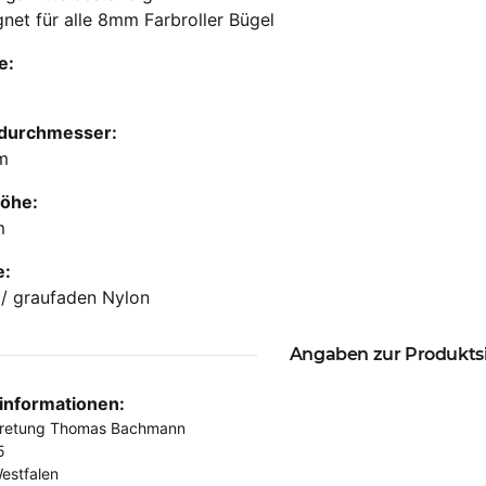
net für alle 8mm Farbroller Bügel
e:
durchmesser:
m
höhe:
m
e:
 / graufaden Nylon
Angaben zur Produkts
rinformationen:
tretung Thomas Bachmann
5
estfalen