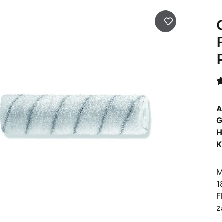
A
G
H
K
M
1
F
z