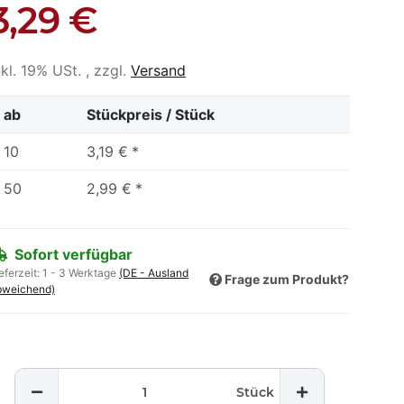
3,29 €
nkl. 19% USt. , zzgl.
Versand
ab
Stückpreis / Stück
10
3,19 €
*
50
2,99 €
*
Sofort verfügbar
eferzeit:
1 - 3 Werktage
(DE - Ausland
Frage zum Produkt?
bweichend)
Stück