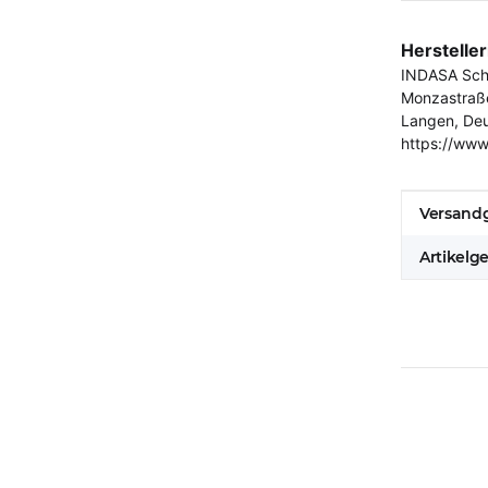
Herstelle
INDASA Schl
Monzastraß
Langen, De
https://www
Produkt
Wert
Versandg
Artikelg