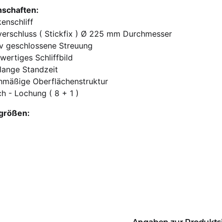
nschaften:
enschliff
verschluss ( Stickfix ) Ø 225 mm Durchmesser
iv geschlossene Streuung
ertiges Schliffbild
lange Standzeit
chmäßige Oberflächenstruktur
h - Lochung ( 8 + 1 )
größen: