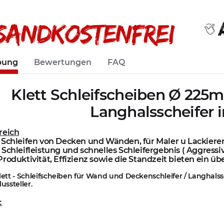
bung
Bewertungen
FAQ
Klett Schleifscheiben Ø 225
Langhalsscheifer 
reich
 Schleifen von Decken und Wänden, für Maler u Lackier
Schleifleistung und schnelles Schleifergebnis ( Aggressiv
roduktivität, Effizienz sowie die Standzeit bieten ein üb
Klett - Schleifscheiben für Wand und Deckenschleifer / Langhal
ussteller.
: