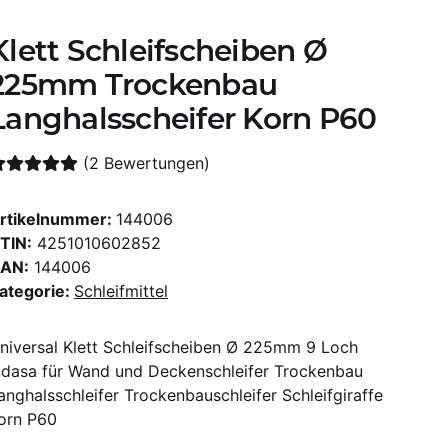
Klett Schleifscheiben Ø
225mm Trockenbau
Langhalsscheifer Korn P60
(2 Bewertungen)
rtikelnummer:
144006
TIN:
4251010602852
AN:
144006
ategorie:
Schleifmittel
niversal Klett Schleifscheiben Ø 225mm 9 Loch
ndasa für Wand und Deckenschleifer Trockenbau
anghalsschleifer Trockenbauschleifer Schleifgiraffe
orn P60