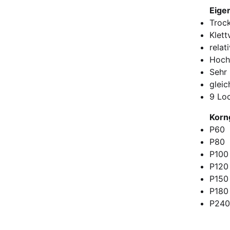
Eige
Trock
Klett
relat
Hochw
Sehr 
glei
9 Loc
Korn
P60
P80
P100
P120
P150
P180
P240