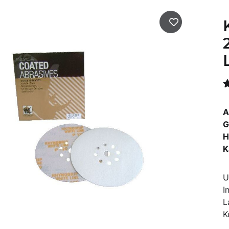
A
G
H
K
U
I
L
K