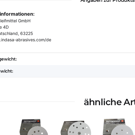
Angaben zur Produkts
rinformationen:
eifmittel GmbH
e 4D
utschland, 63225
.indasa-abrasives.com/de
eigenschaft
ewicht:
ewicht:
ähnliche Ar