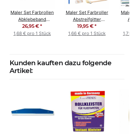
Maler Set Farbrollen
Maler Set Farbroller
Malers
Abklebeband
Abstreifgitter
Ab
Abdeckfolie 16-tlg.
26,95 €
*
Malerpinsel 12-tlg.
19,95 €
*
Abdec
1,68 € pro 1 Stück
1,66 € pro 1 Stück
1,75 
Kunden kauften dazu folgende
Artikel: