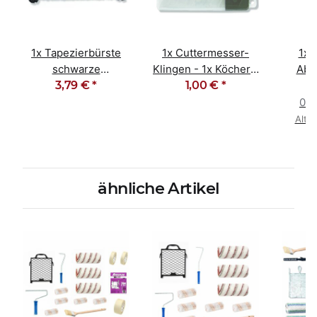
1x
Tapezierbürste
1x
Cuttermesser-
1x
schwarze
Klingen - 1x Köcher -
Abde
Kunstborste 235 mm
3,79 €
*
10 Stück 18mm
1,00 €
*
Abkle
x 60 mm
0,0
Alter
ähnliche Artikel