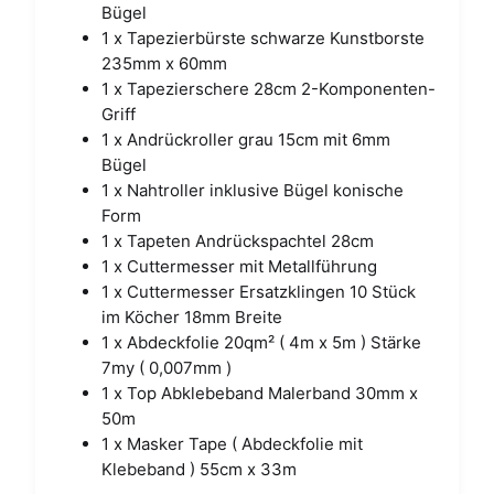
Bügel
1 x Tapezierbürste schwarze Kunstborste
235mm x 60mm
1 x Tapezierschere 28cm 2-Komponenten-
Griff
1 x Andrückroller grau 15cm mit 6mm
Bügel
1 x Nahtroller inklusive Bügel konische
Form
1 x Tapeten Andrückspachtel 28cm
1 x Cuttermesser mit Metallführung
1 x Cuttermesser Ersatzklingen 10 Stück
im Köcher 18mm Breite
1 x Abdeckfolie 20qm² ( 4m x 5m ) Stärke
7my ( 0,007mm )
1 x Top Abklebeband Malerband 30mm x
50m
1 x Masker Tape ( Abdeckfolie mit
Klebeband ) 55cm x 33m