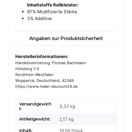
Inhaltstoffe Rollkleister:
97% Modifizierte Stärke
3% Additive
Angaben zur Produktsicherheit
Herstellerinformationen:
Handelsvertretung Thomas Bachmann
Hülsberg 1-5
Nordrhein-Westfalen
Wuppertal, Deutschland, 42349
https://www.maler-discount24.de
Versandgewich
Produkteigenschaft
Wert
3,32 kg
t:
Artikelgewicht:
2,17
kg
Inhalt:
16,00 Stück