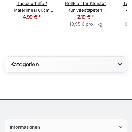
Tapezierhilfe /
Rollkleister Kleister
Top
Malerlineal 60cm
für Vliestapeten
Ab
4,99 €
rostfrei
*
2,19 €
200g
*
K
Male
10,95 € pro 1 kg
0,0
Kategorien
Informationen