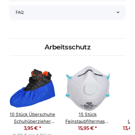
FAQ
Arbeitsschutz
10 Stück Überschuhe
15 Stück
Schuhüberzieher
Feinstaubfiltermaske
Lac
Überziehschuhe blau
3,95 €
*
Staubmaske FFP2
15,95 €
*
13,49
Poly