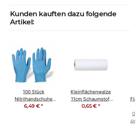
Kunden kauften dazu folgende
Artikel:
100 Stück
Kleinflächenwalze
Nitrilhandschuhe
11cm Schaumstoff
Fla
Einweghandschuhe
6,49 €
*
fein gerade
0,65 €
*
Gold
blau 9 / L
0,0
Alter