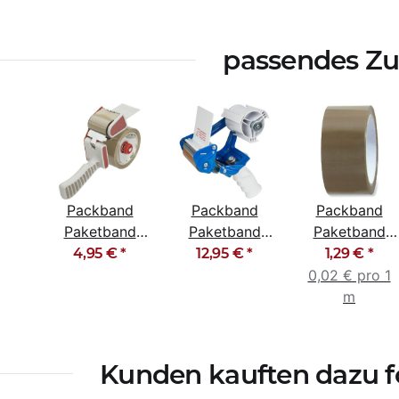
passendes Z
Packband
Packband
Packband
Paketband
Paketband
Paketband
Klebeband
Klebeband
Klebeband
4,95 €
*
12,95 €
*
1,29 €
*
Abroller
Abroller
braun 48mm
0,02 € pro 1
Kunststoff
Metall
x 66m
m
Kunden kauften dazu fo