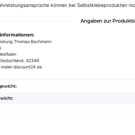
hrleistungsansprüche können bei Selbstklebeprodukten nic
Angaben zur Produkts
rinformationen:
tretung Thomas Bachmann
5
estfalen
Deutschland, 42349
.maler-discount24.de
eigenschaft
ewicht:
ewicht: