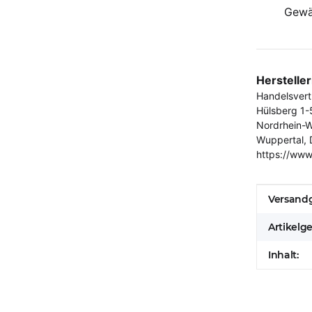
Gewä
Herstelle
Handelsver
Hülsberg 1-
Nordrhein-W
Wuppertal, 
https://www
Produkt
Wert
Versandg
Artikelg
Inhalt: