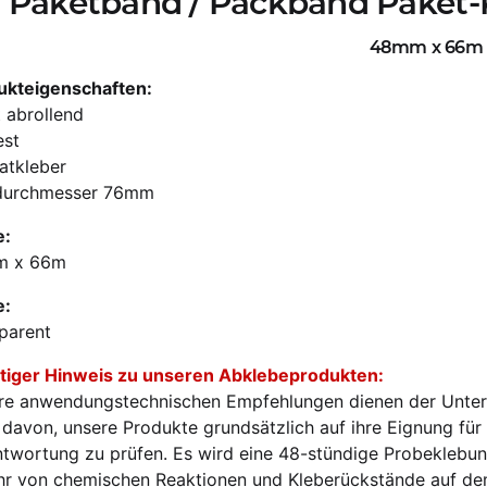
Paketband / Packband Paket-
48mm x 66m
ukteigenschaften:
t abrollend
est
atkleber
durchmesser 76mm
:
m x 66m
e:
parent
tiger Hinweis zu unseren Abklebeprodukten:
re anwendungstechnischen Empfehlungen dienen der Unterst
t davon, unsere Produkte grundsätzlich auf ihre Eignung 
ntwortung zu prüfen. Es wird eine 48-stündige Probeklebu
hr von chemischen Reaktionen und Kleberückstände auf de