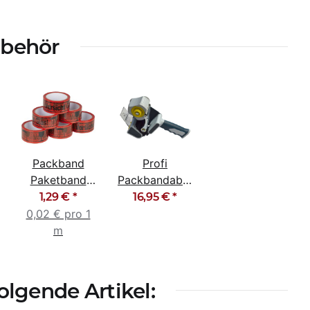
ubehör
Packband
Profi
Paketband
Packbandabroller
Klebeband
Packband
1,29 €
*
16,95 €
*
Warnband
Handabroller
0,02 € pro 1
Vorsicht Glas
Twincore
m
lgende Artikel: