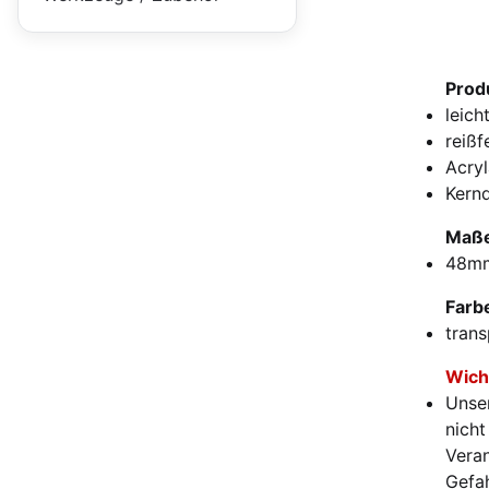
Prod
leich
reißf
Acryl
Kern
Maße
48m
Farb
trans
Wich
Unse
nich
Vera
Gefa