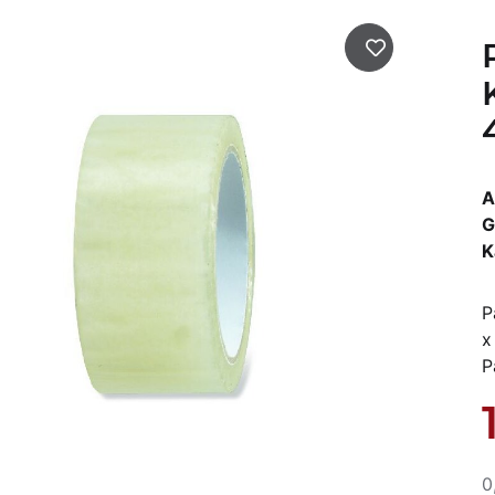
A
G
K
P
x
P
0