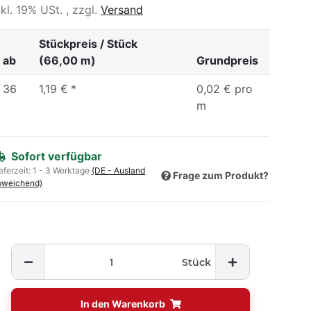
nkl. 19% USt. , zzgl.
Versand
Stückpreis / Stück
ab
(66,00 m)
Grundpreis
36
1,19 €
*
0,02 € pro
m
Sofort verfügbar
eferzeit:
1 - 3 Werktage
(DE - Ausland
Frage zum Produkt?
bweichend)
Stück
In den Warenkorb