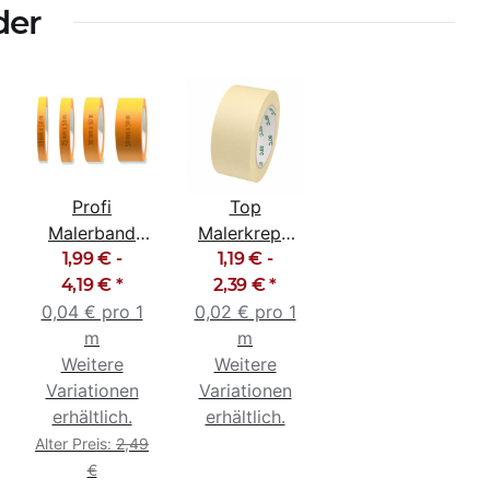
der
Profi
Top
Malerband
Malerkrepp
Abklebeband
1,99 € -
Abklebeband
1,19 € -
Goldband
4,19 €
*
Kreppband
2,39 €
*
0,04 € pro 1
19mm -
0,02 € pro 1
Malerband
50mm
m
50m
m
Weitere
Weitere
Variationen
Variationen
erhältlich.
erhältlich.
Alter Preis:
2,49
€