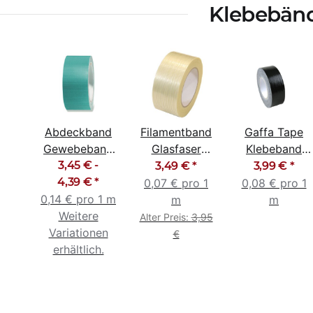
Klebebän
Abdeckband
Filamentband
Gaffa Tape
Gewebeband
Glasfaser
Klebeband
Klebeband
3,45 € -
Klebeband
Gewebeband
3,49 €
*
3,99 €
*
Steinband
4,39 €
*
Packband
schwarz
0,07 € pro 1
0,08 € pro 1
0,14 € pro 1 m
UV-beständig
50mm x 50m
48mm x 50m
m
m
Weitere
Alter Preis:
3,95
Variationen
€
erhältlich.