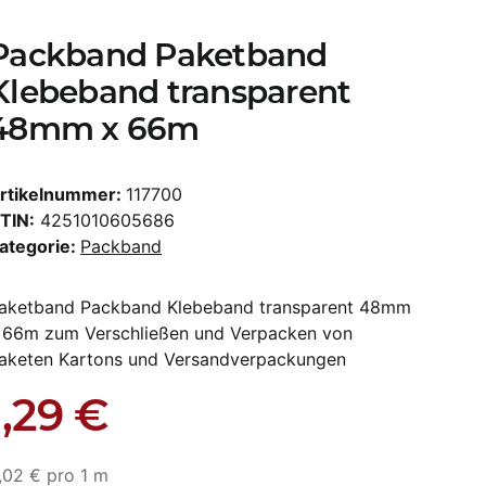
Packband Paketband
Klebeband transparent
48mm x 66m
rtikelnummer:
117700
TIN:
4251010605686
ategorie:
Packband
aketband Packband Klebeband transparent 48mm
 66m zum Verschließen und Verpacken von
aketen Kartons und Versandverpackungen
1,29 €
,02 € pro 1 m