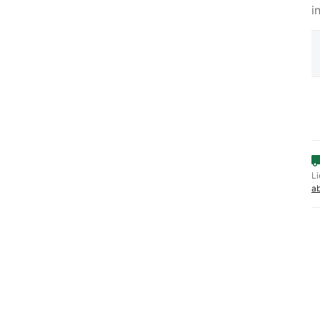
i
Li
a