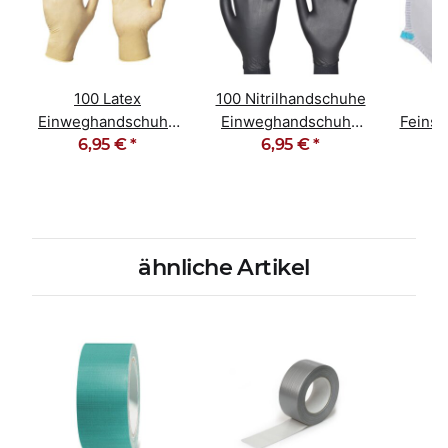
100 Latex
100 Nitrilhandschuhe
Einweghandschuhe
Einweghandschuhe
Feinst
ungepudert
6,95 €
*
ungepudert schwarz
6,95 €
*
Stau
Naturtransparent
ähnliche Artikel