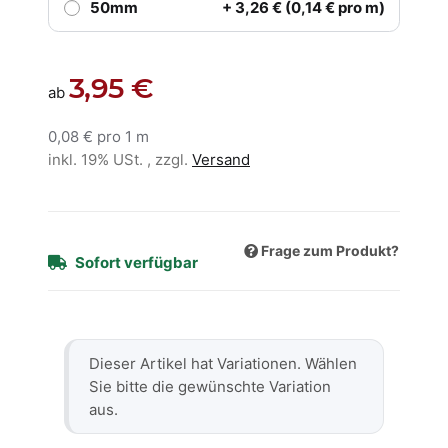
50mm
+ 3,26 € (0,14 € pro m)
3,95 €
ab
0,08 € pro 1 m
inkl. 19% USt. , zzgl.
Versand
Frage zum Produkt?
Sofort verfügbar
x
Dieser Artikel hat Variationen. Wählen
Sie bitte die gewünschte Variation
aus.