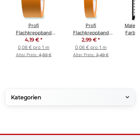
Profi
Profi
Maler 
Flachkreppband
Flachkreppband
Farbgi
Goldband 50mm x
4,19 €
*
Goldband 30mm x
2,99 €
*
27
50m
50m
0,08 € pro 1 m
0,06 € pro 1 m
Alter Preis:
4,69 €
Alter Preis:
3,49 €
Kategorien