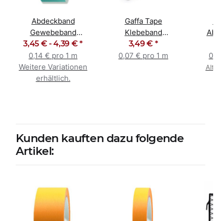
Abdeckband
Gaffa Tape
Ko
Gewebeband
Klebeband
Abde
3,45 € -
Klebeband
4,39 €
*
Gewebeband silber
3,49 €
*
Abkle
Steinband UV-
48mm x 50m
0,14 € pro 1 m
0,07 € pro 1 m
0,0
beständig
Weitere Variationen
Alter
erhältlich.
Kunden kauften dazu folgende
Artikel: