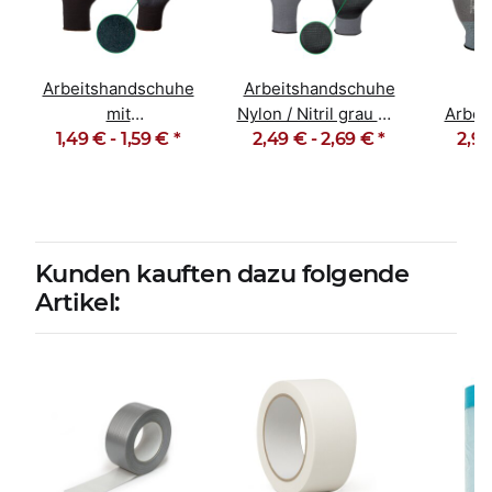
Arbeitshandschuhe
Arbeitshandschuhe
F
mit
Nylon / Nitril grau mit
Arbei
Latexbeschichtung
1,49 € -
1,59 €
*
2,49 € -
Noppen Handan
2,69 €
*
Monta
2,99
schwarz Finegrip
Kunden kauften dazu folgende
Artikel: