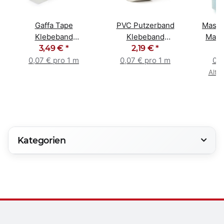
Gaffa Tape
PVC Putzerband
Maske
Klebeband
Klebeband
Mask
Gewebeband silber
3,49 €
*
Maurerband 30mm
2,19 €
*
140c
48mm x 50m
weiß gerillt
0,07 € pro 1 m
0,07 € pro 1 m
0,1
Alter
Kategorien