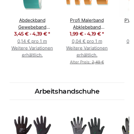
Abdeckband
Profi Malerband
PVC
Gewebeband
Abklebeband
K
3,45 € -
Klebeband
4,39 €
*
Goldband 19mm -
1,99 € -
4,19 €
*
Maur
Steinband UV-
50mm
or
0,14 € pro 1 m
0,04 € pro 1 m
0,0
beständig
Weitere Variationen
Weitere Variationen
erhältlich.
erhältlich.
Alter Preis:
2,49 €
Arbeitshandschuhe