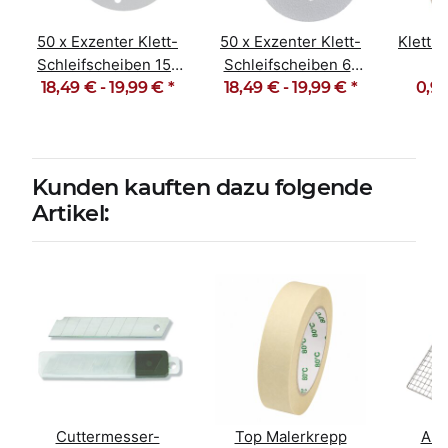
50 x Exzenter Klett-
50 x Exzenter Klett-
Klett 
Schleifscheiben 15-
Schleifscheiben 6-
18,49 € -
Loch Korn 40-600
19,99 €
*
18,49 € -
Loch Korn 40-600
19,99 €
*
0,90
T
Lang
Kunden kauften dazu folgende
Artikel:
Cuttermesser-
Top Malerkrepp
Abs