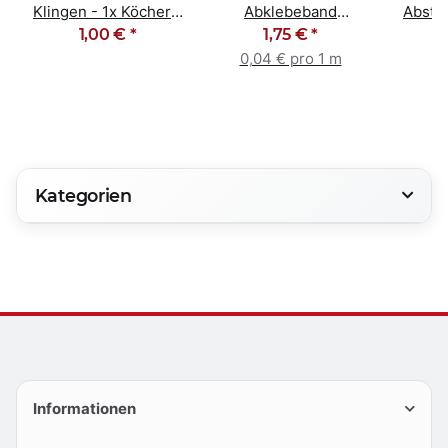
Klingen - 1x Köcher -
Abklebeband
Abstre
10 Stück 18mm
1,00 €
*
Kreppband
1,75 €
*
26
Malerband 30mm x
0,04 € pro 1 m
50m
Kategorien
Informationen