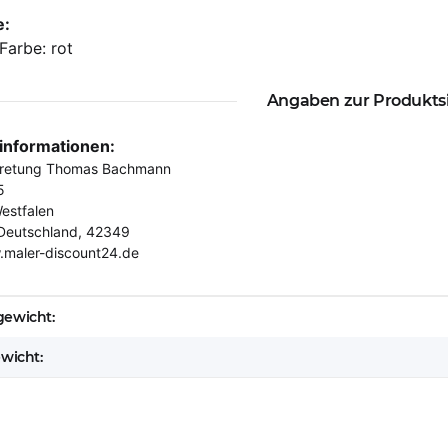
e:
 Farbe: rot
Angaben zur Produkts
rinformationen:
tretung Thomas Bachmann
5
estfalen
Deutschland, 42349
.maler-discount24.de
eigenschaft
ewicht:
ewicht: