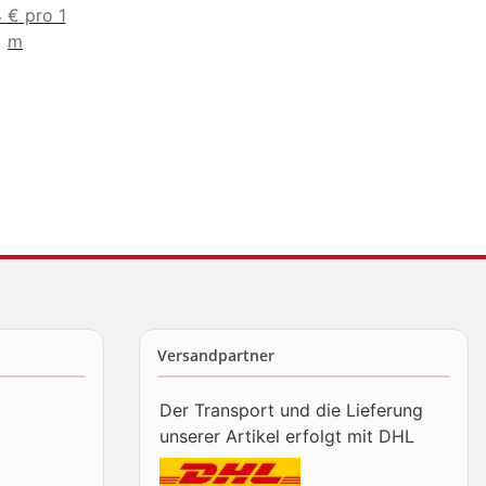
eppband
18cm mit
Kunststoff
 € pro 1
lerband
Bügel
27cm x 29cm
m
m x 50m
Versandpartner
Der Transport und die Lieferung
unserer Artikel erfolgt mit DHL