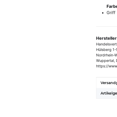
Farb
Griff
Herstelle
Handelsver
Hülsberg 1-
Nordrhein-W
Wuppertal, 
https://www
Produkt
Wert
Versandg
Artikelg