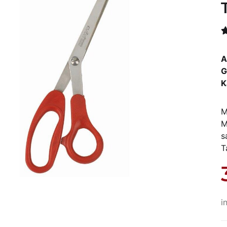
A
G
K
M
M
s
T
i