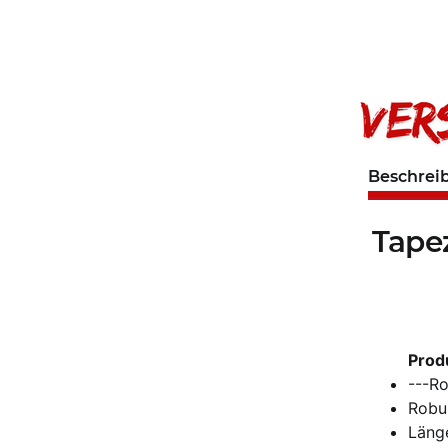
Beschrei
Tapez
Prod
---Ro
Robu
Läng