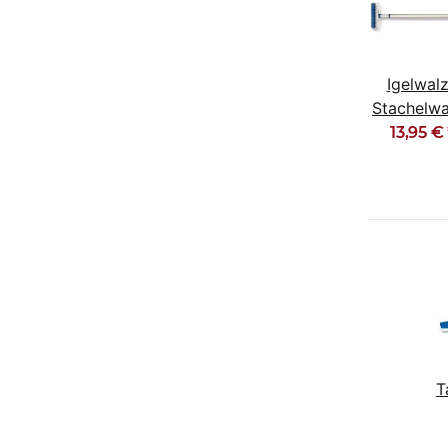
Igelwal
Stachelwa
Tapetenw
13,95 €
Nagelrol
15cm
T
6