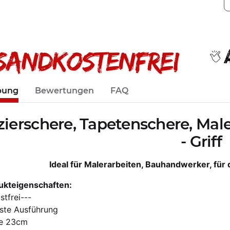
bung
Bewertungen
FAQ
ierschere, Tapetenschere, Mal
- Griff
Ideal für Malerarbeiten, Bauhandwerker, für
ukteigenschaften:
stfrei---
ste Ausführung
e 23cm