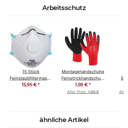
Arbeitsschutz
15 Stück
Montagehandschuhe
Feinstaubfiltermaske
Feinstrickhandschuhe
Ein
Staubmaske FFP2
15,95 €
*
Soft Latex
1,59 €
*
Schu
NR D
Alter Preis:
1,99 €
Alter
ähnliche Artikel