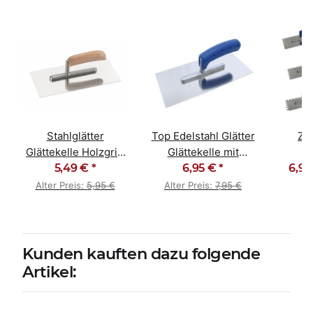
Stahlglätter
Top Edelstahl Glätter
Za
Glättekelle Holzgriff
Glättekelle mit
Z
280 x130mm rostfrei
5,49 €
*
Softgriff rostfrei
6,95 €
*
6,95
Zah
Sof
Alter Preis:
5,95 €
Alter Preis:
7,95 €
Kunden kauften dazu folgende
Artikel: