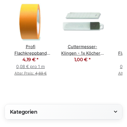
Profi
Cuttermesser-
Flachkreppband
Klingen - 1x Köcher -
Fla
Goldband 50mm x
4,19 €
*
10 Stück 18mm
1,00 €
*
Gold
50m
0,08 € pro 1 m
0,0
Alter Preis:
4,69 €
Alter
Kategorien