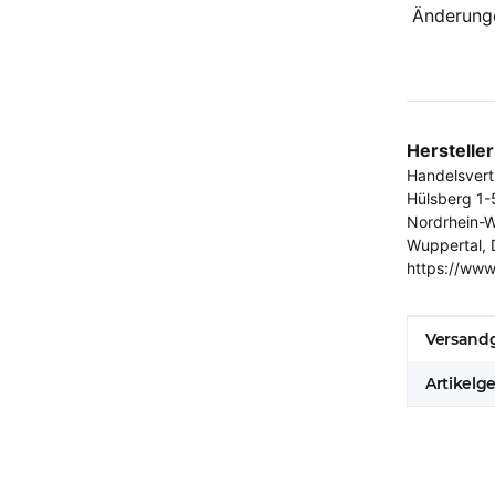
Änderunge
Herstelle
Handelsver
Hülsberg 1-
Nordrhein-W
Wuppertal, 
https://www
Produkt
Wert
Versandg
Artikelg