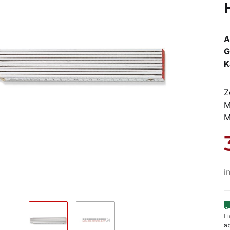
A
G
K
Z
M
M
i
Li
a