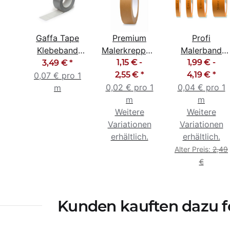
Gaffa Tape
Premium
Profi
Klebeband
Malerkreppband
Malerband
Gewebeband
Malerband
1,15 € -
Abklebeband
1,99 € -
3,49 €
*
silber 48mm x
Abklebeband
2,55 €
*
Goldband
4,19 €
*
0,07 € pro 1
50m
0,02 € pro 1
braun
0,04 € pro 1
19mm -
m
m
50mm
m
Weitere
Weitere
Variationen
Variationen
erhältlich.
erhältlich.
Alter Preis:
2,49
€
Kunden kauften dazu fo