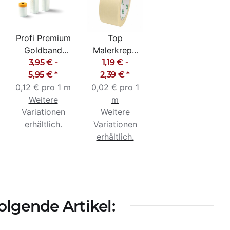
Profi Premium
Top
Goldband
Malerkrepp
Masker Tape
3,95 € -
Abklebeband
1,19 € -
5,95 €
Fineline
*
Kreppband
2,39 €
*
0,12 € pro 1 m
Maskenband
0,02 € pro 1
Malerband
Weitere
50m
m
Variationen
Weitere
erhältlich.
Variationen
erhältlich.
lgende Artikel: