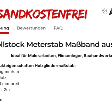
bung
Bewertungen
FAQ
llstock Meterstab Maßband au
Ideal für Malerarbeiten, Fliesenleger, Bauhandwerk
ukteigenschaften Holzgliedermaßstab:
ung mm/cm
Holz
6 mm breit
e: 2m
e: