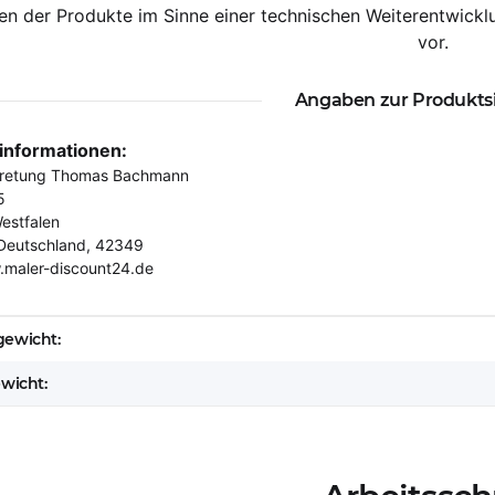
n der Produkte im Sinne einer technischen Weiterentwickl
vor.
Angaben zur Produkts
rinformationen:
tretung Thomas Bachmann
5
estfalen
Deutschland, 42349
.maler-discount24.de
eigenschaft
ewicht:
ewicht: