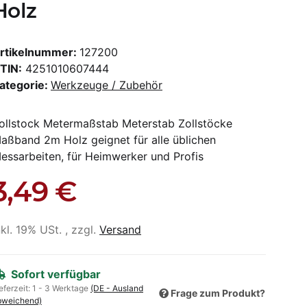
Holz
rtikelnummer:
127200
TIN:
4251010607444
ategorie:
Werkzeuge / Zubehör
ollstock Metermaßstab Meterstab Zollstöcke
aßband 2m Holz geignet für alle üblichen
essarbeiten, für Heimwerker und Profis
3,49 €
nkl. 19% USt. , zzgl.
Versand
Sofort verfügbar
eferzeit:
1 - 3 Werktage
(DE - Ausland
Frage zum Produkt?
bweichend)