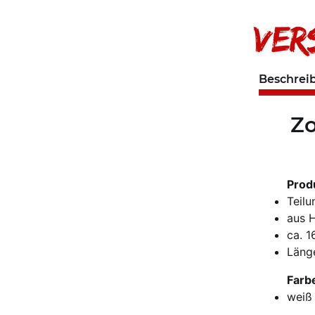
Beschrei
Zo
Prod
Teil
aus 
ca. 1
Läng
Farb
weiß