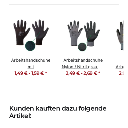
Arbeitshandschuhe
Arbeitshandschuhe
F
e
mit
Nylon / Nitril grau mit
Arbei
Latexbeschichtung
1,49 € -
1,59 €
*
2,49 € -
Noppen Handan
2,69 €
*
Monta
2,99
schwarz Finegrip
Kunden kauften dazu folgende
Artikel: