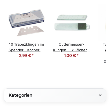
10 Trapezklingen im
Cuttermesser-
Top
Spender - Köcher 10
Klingen - 1x Köcher -
Ab
2,99 €
Stück
*
10 Stück 18mm
1,00 €
*
K
Male
0,0
Kategorien