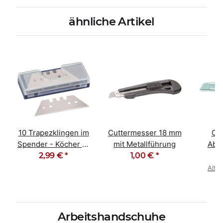
ähnliche Artikel
10 Trapezklingen im
Cuttermesser 18 mm
Cu
Spender - Köcher 10
mit Metallführung
Abb
2,99 €
Stück
*
1,00 €
*
18mm 
Alter
Arbeitshandschuhe