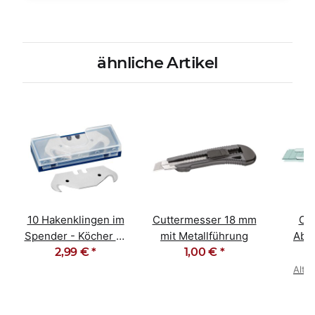
ähnliche Artikel
10 Hakenklingen im
Cuttermesser 18 mm
Cu
Spender - Köcher 10
mit Metallführung
Abb
2,99 €
Stück
*
1,00 €
*
18mm 
Alter