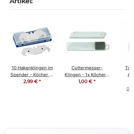
Artikel:
10 Hakenklingen im
Cuttermesser-
Top
Spender - Köcher 10
Klingen - 1x Köcher -
Ab
2,99 €
Stück
*
10 Stück 18mm
1,00 €
*
K
Male
0,0