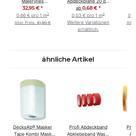
Malervlies
Abdeckplane 20 qm
M
Schutzvlies 1m x
32,95 €
*
Malerfolie 5 - 40 my
ab
0,68 €
*
Male
2
2
50m Rolle
St
0,66 € pro 1 m
0,03 € pro 1 m
0,1
Weitere Variationen
Alter Preis:
41,90 €
Alter
erhältlich.
ähnliche Artikel
DecksAb® Masker
Profi Abdeckband
Prof
Tape Kombi Mask
Abklebeband Washi
Ab