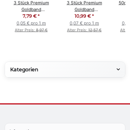
3 Stück Premium
3 Stück Premium
50qm
Goldband
Goldband
M
Abklebeband
7,79 €
*
Abklebeband
10,99 €
*
Schu
Malerband 30mm x
Malerband 48mm x
5
0,05 € pro 1 m
0,07 € pro 1 m
0,6
50m
50m
Alter Preis:
8,97 €
Alter Preis:
12,57 €
Alter
Kategorien