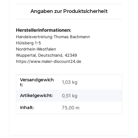
Angaben zur Produktsicherheit
Herstellerinformationen:
Handelsvertretung Thomas Bachmann
Hülsberg 1-5
Nordrhein-Westfalen
Wuppertal, Deutschland, 42349
https://www.maler-discount24.de
Versandgewich
Produkteigenschaft
Wert
1,03 kg
t:
Artikelgewicht:
0,51
kg
Inhalt:
75,00 m