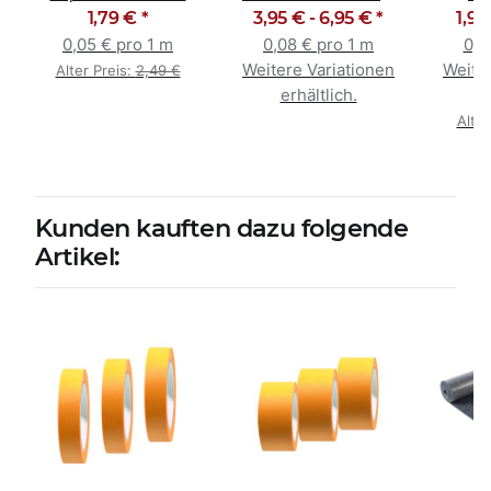
Malerkrepp 55cm x
1,79 €
*
Strong Tape rot 50m
3,95 € -
6,95 €
*
Gold
1,99
33m
0,05 € pro 1 m
0,08 € pro 1 m
0,0
Weitere Variationen
Weiter
Alter Preis:
2,49 €
erhältlich.
e
Alter
Kunden kauften dazu folgende
Artikel: