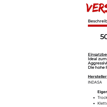
Beschrei
5
Einsatzbe
Ideal zum 
Aggressivi
Die hohe P
Hersteller
INDASA
Eige
Trock
Klett