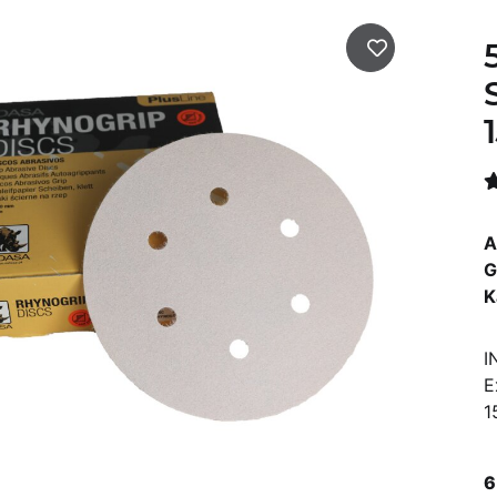
A
G
K
I
E
1
6