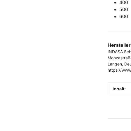
400
500
600
Herstelle
INDASA Schl
Monzastraß
Langen, De
https://www
Produkt
Wert
Inhalt: