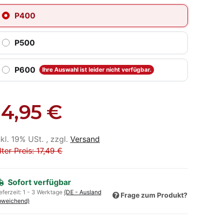
P400
P500
P600
Ihre Auswahl ist leider nicht verfügbar.
14,95 €
nkl. 19% USt. , zzgl.
Versand
lter Preis: 17,49 €
Sofort verfügbar
eferzeit:
1 - 3 Werktage
(DE - Ausland
Frage zum Produkt?
bweichend)