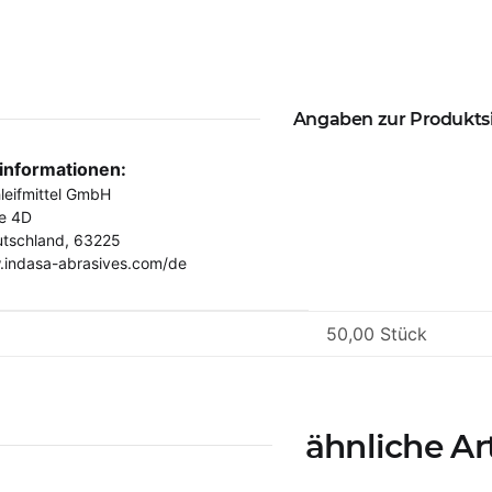
Angaben zur Produkts
rinformationen:
eifmittel GmbH
e 4D
utschland, 63225
.indasa-abrasives.com/de
eigenschaft
50,00 Stück
ähnliche Ar