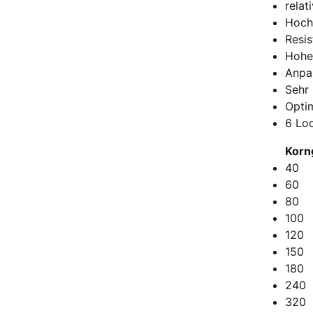
relat
Hochw
Resi
Hohe 
Anpa
Sehr 
Opti
6 Lo
Korn
40
60
80
100
120
150
180
240
320