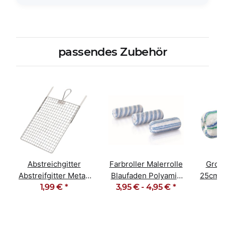
passendes Zubehör
Abstreichgitter
Farbroller Malerrolle
Groß
Abstreifgitter Metall
Blaufaden Polyamid
25cm B
26cm x 30cm
1,99 €
*
3,95 € -
12mm Florhöhe
4,95 €
*
Poly