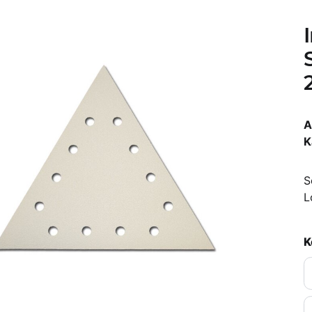
A
K
S
L
K