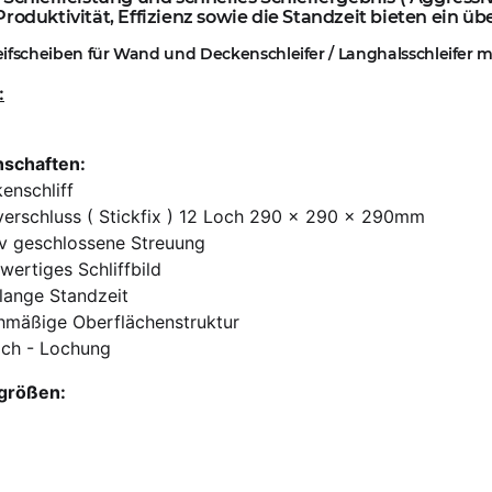
roduktivität, Effizienz sowie die Standzeit bieten ein üb
leifscheiben für Wand und Deckenschleifer / Langhalsschleifer m
:
nschaften:
enschliff
verschluss ( Stickfix ) 12 Loch 290 x 290 x 290mm
iv geschlossene Streuung
ertiges Schliffbild
lange Standzeit
chmäßige Oberflächenstruktur
och - Lochung
größen: