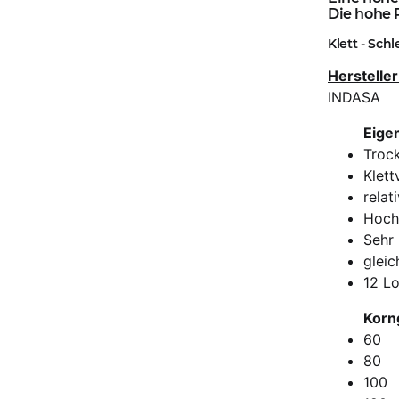
Die hohe P
Klett - Sch
Hersteller
INDASA
Eige
Trock
Klett
relat
Hochw
Sehr 
glei
12 L
Korn
60
80
100