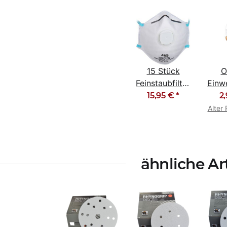
15 Stück
O
Feinstaubfiltermaske
Einw
Staubmaske
Sch
15,95 €
*
2
FFP2 NR D
SMS
Alter 
ähnliche Ar