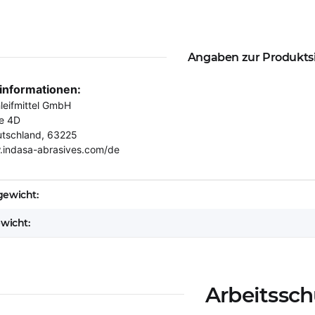
Angaben zur Produkts
rinformationen:
eifmittel GmbH
e 4D
utschland, 63225
.indasa-abrasives.com/de
eigenschaft
ewicht:
ewicht:
Arbeitssch