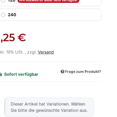
120
Ihre Auswahl ist leider nicht verfügbar.
240
1,25 €
nkl. 19% USt. , zzgl.
Versand
Frage zum Produkt?
Sofort verfügbar
x
Dieser Artikel hat Variationen. Wählen
Sie bitte die gewünschte Variation aus.