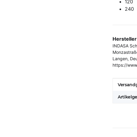
120
240
Herstelle
INDASA Schl
Monzastraß
Langen, De
https://www
Produkt
Wert
Versandg
Artikelg