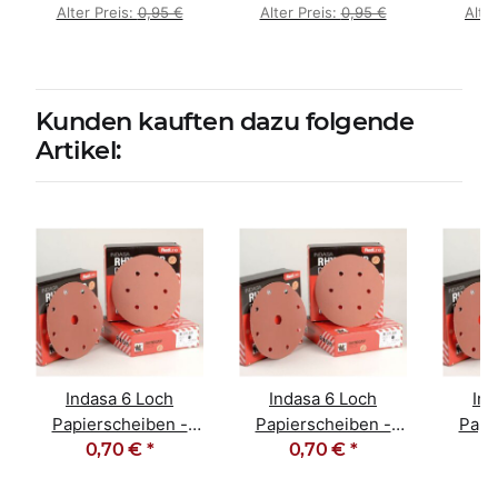
Alter Preis:
0,95 €
Alter Preis:
0,95 €
Alte
Kunden kauften dazu folgende
Artikel:
Indasa 6 Loch
Indasa 6 Loch
Ind
Papierscheiben -
Papierscheiben -
Papi
RED LINE, Körnung
0,70 €
*
RED LINE, Körnung
0,70 €
*
RED L
2000
800