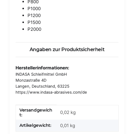
P800
P1000
P1200
P1500
P2000
Angaben zur Produktsicherheit
Herstellerinformationen:
INDASA Schleifmittel GmbH
Monzastraße 4D
Langen, Deutschland, 63225
https://www.indasa-abrasives.com/de
Versandgewich
Produkteigenschaft
Wert
0,02 kg
t:
Artikelgewicht:
0,01
kg