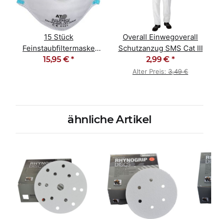
15 Stück
Overall Einwegoverall
Feinstaubfiltermaske
Schutzanzug SMS Cat III
Staubmaske FFP2 NR D
15,95 €
*
2,99 €
*
Alter Preis:
3,49 €
ähnliche Artikel