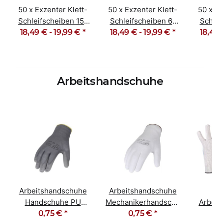
50 x Exzenter Klett-
50 x Exzenter Klett-
50 x E
Schleifscheiben 15-
Schleifscheiben 6-
Schle
18,49 € -
Loch Korn 40-600
19,99 €
*
18,49 € -
Loch Korn 40-600
19,99 €
*
18,49
Loch
Arbeitshandschuhe
Arbeitshandschuhe
Arbeitshandschuhe
G
Handschuhe PU
Mechanikerhandschuhe
Arbei
beschichtet grau
0,75 €
*
0,75 €
PU weiß
*
ein