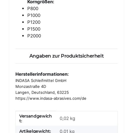
Korngrößen:
P800
P1000
P1200
P1500
P2000
Angaben zur Produktsicherheit
Herstellerinformationen:
INDASA Schleifmittel GmbH
Monzastraße 4D
Langen, Deutschland, 63225
https://www.indasa-abrasives.com/de
Versandgewich
Produkteigenschaft
Wert
0,02 kg
t:
Artikelgewicht:
0,01
kg