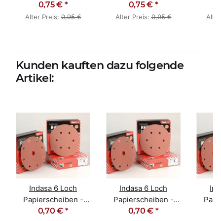
beschichtet grau
0,75 €
*
0,75 €
PU weiß
*
ein
Alter Preis:
0,95 €
Alter Preis:
0,95 €
Alte
Kunden kauften dazu folgende
Artikel:
Indasa 6 Loch
Indasa 6 Loch
Ind
Papierscheiben -
Papierscheiben -
Papi
RED LINE, Körnung
0,70 €
*
RED LINE, Körnung
0,70 €
*
RED L