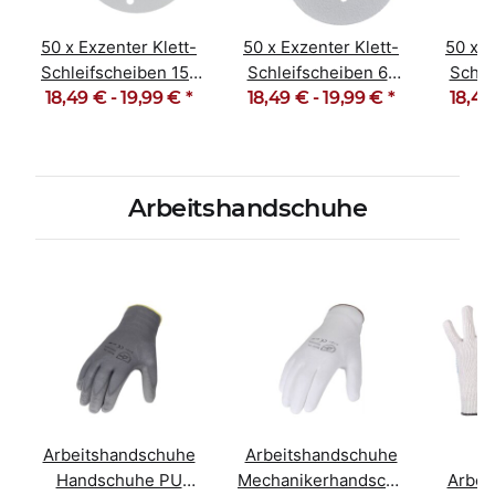
50 x Exzenter Klett-
50 x Exzenter Klett-
50 x E
Schleifscheiben 15-
Schleifscheiben 6-
Schle
18,49 € -
Loch Korn 40-600
19,99 €
*
18,49 € -
Loch Korn 40-600
19,99 €
*
18,49
Loch
Arbeitshandschuhe
Arbeitshandschuhe
Arbeitshandschuhe
G
Handschuhe PU
Mechanikerhandschuhe
Arbei