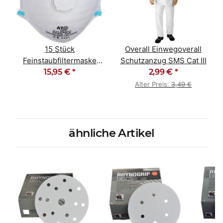
15 Stück
Overall Einwegoverall
Feinstaubfiltermaske
Schutzanzug SMS Cat III
Staubmaske FFP2 NR D
15,95 €
*
2,99 €
*
Alter Preis:
3,49 €
ähnliche Artikel