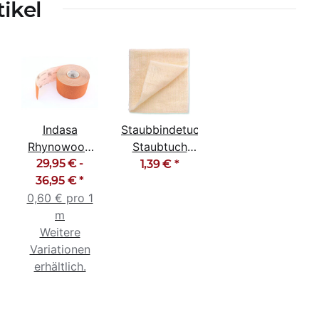
tikel
Indasa
Staubbindetuch
Rhynowood
Staubtuch
Schleifpapier-
29,95 € -
silikonfrei
1,39 €
*
Rolle, Korn 40
36,95 €
*
80cm x 50cm
0,60 € pro 1
- 320
m
Weitere
Variationen
erhältlich.