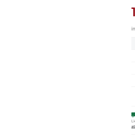
i
Li
a