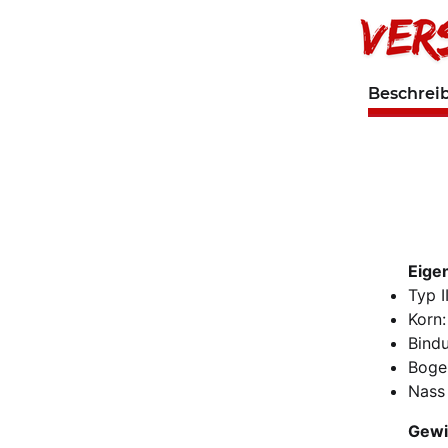
Beschrei
Eige
Typ I
Korn:
Bindu
Boge
Nass 
Gewi