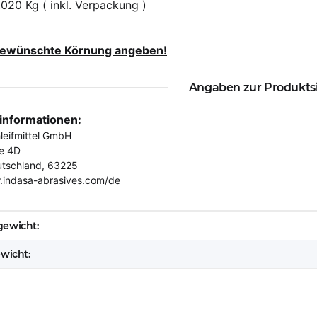
,020 Kg ( inkl. Verpackung )
 gewünschte Körnung angeben!
Angaben zur Produkts
rinformationen:
eifmittel GmbH
e 4D
utschland, 63225
.indasa-abrasives.com/de
eigenschaft
ewicht:
ewicht: