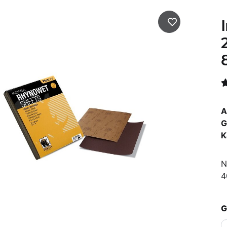
A
G
K
N
4
G