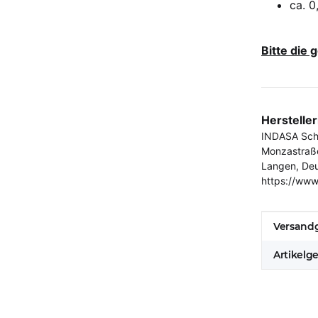
ca. 0
Bitte die
Herstelle
INDASA Schl
Monzastraß
Langen, De
https://www
Produkt
Wert
Versandg
Artikelg