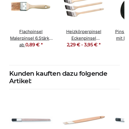
Flachpinsel
Heizkörperpinsel
Pinsel
Malerpinsel 6.Stärke
Eckenpinsel
mit De
Naturborsten-Mix
ab
0,89 €
*
Naturborsten-Mix
2,29 € -
3,95 €
*
Pi
50-75mm
Kunden kauften dazu folgende
Artikel: